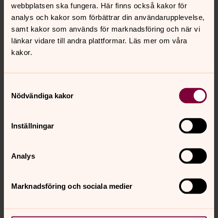
webbplatsen ska fungera. Här finns också kakor för
Foto: Stina Bergström
analys och kakor som förbättrar din användarupplevelse,
Församlingens diakon Carolina Nilsson var med och
samt kakor som används för marknadsföring och när vi
grundade Familjeveckan för tio år sedan.
länkar vidare till andra plattformar. Läs mer om våra
kakor.
Det blir ett tillfälle att umgås som
familj och träffa andra i liknande
Samtyckesval
Nödvändiga kakor
livssituationer. När barnen
kommer tillbaka från
Inställningar
sommarlovet så har de något att
berätta om vad de har gjort på
Analys
lovet.
Carolina Nilsson
Marknadsföring och sociala medier
Exempel på andra aktiviteter som har gjorts genom åren
är utflykt till Lida friluftsområde, Gröna Lund och Parkens