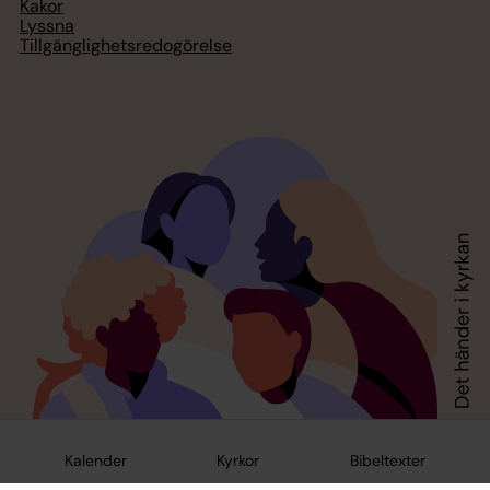
Kakor
Lyssna
Tillgänglighetsredogörelse
Kalender
Kyrkor
Bibeltexter