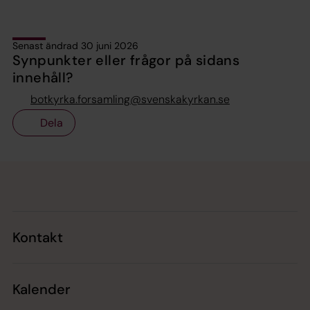
Senast ändrad 30 juni 2026
Synpunkter eller frågor på sidans
innehåll?
botkyrka.forsamling@svenskakyrkan.se
Dela
Tillbaka till toppen
Tillbaka till innehållet
Kontakt
Kalender