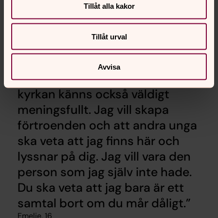
Tillåt alla kakor
Foto: Stina Bergström
Emelie är Tullingeflickan som berättade allt som kändes
Tillåt urval
jobbigt för sin katt Tiger.
Avvisa
Mitt arbete med barn och unga i
kyrkan känns också väldigt
meningsfullt. Jag vill skapa
förtroenden och att andra unga
ska veta att jag finns här och
lyssnar på dig. Jag vill vara den
person som jag själv inte hade.
Du ska veta att jag bara är ett
samtal bort om du mår dåligt.
Emelie, 16