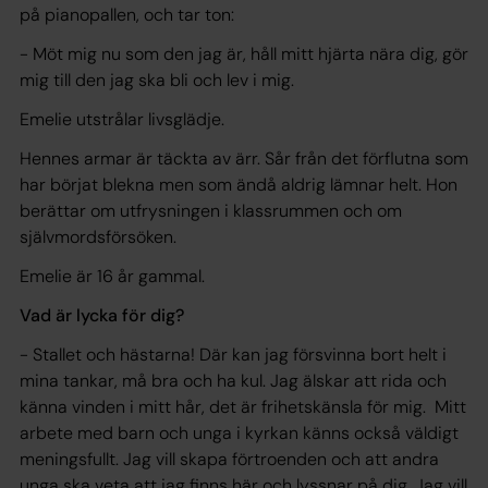
på pianopallen, och tar ton:
- Möt mig nu som den jag är, håll mitt hjärta nära dig, gör
mig till den jag ska bli och lev i mig.
Emelie utstrålar livsglädje.
Hennes armar är täckta av ärr. Sår från det förflutna som
har börjat blekna men som ändå aldrig lämnar helt. Hon
berättar om utfrysningen i klassrummen och om
självmordsförsöken.
Emelie är 16 år gammal.
Vad är lycka för dig?
- Stallet och hästarna! Där kan jag försvinna bort helt i
mina tankar, må bra och ha kul. Jag älskar att rida och
känna vinden i mitt hår, det är frihetskänsla för mig. Mitt
arbete med barn och unga i kyrkan känns också väldigt
meningsfullt. Jag vill skapa förtroenden och att andra
unga ska veta att jag finns här och lyssnar på dig. Jag vill