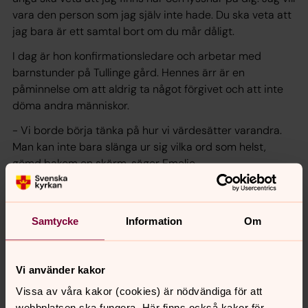
vara den person som jag själv inte hade. Du ska veta att
jag bara är ett samtal bort om du mår dåligt.
I dag är hon konfirmationsledare och arbetar med
barnstunder på Tullinge gård. Hennes ärr är en
påminnelse om att aldrig ta något förgivet och att inte
döma andra människor.
- Vi borde börja tänka på hur vi värdesätter varandra.
Man kan inte bara slänga ur sig vilka ord som helst,
gömd bakom en skärm, säger Emelie.
Hon rör sig vant mellan de tomma stolsraderna. Allt
känns så påminnande om skolluncherna som alltid
spenderades ensam, enligt Emelie.
Samtycke
Information
Om
Vi använder kakor
Vissa av våra kakor (cookies) är nödvändiga för att
webbplatsen ska fungera. Här finns också kakor för