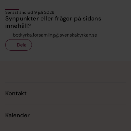
Senast ändrad 9 juli 2026
Synpunkter eller frågor på sidans
innehåll?
botkyrka.forsamling@svenskakyrkan.se
Dela
Tillbaka till toppen
Tillbaka till innehållet
Kontakt
Kalender