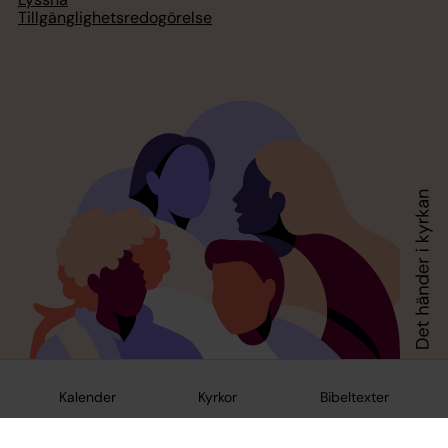
Tillgänglighetsredogörelse
Kalender
Kyrkor
Bibeltexter