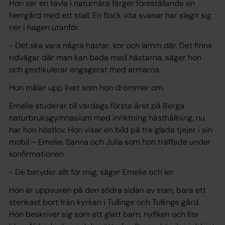
Hon ser en tavla i naturnära färger föreställande en
herrgård med ett stall. En flock vita svanar har slagit sig
ner i hagen utanför.
- Det ska vara några hästar, kor och lamm där. Det finns
ridvägar där man kan bada med hästarna, säger hon
och gestikulerar engagerat med armarna.
Hon målar upp livet som hon drömmer om.
Emelie studerar till vardags första året på Berga
naturbruksgymnasium med inriktning hästhållning, nu
har hon höstlov. Hon visar en bild på tre glada tjejer i sin
mobil – Emelie, Sanna och Julia som hon träffade under
konfirmationen.
- De betyder allt för mig, säger Emelie och ler.
Hon är uppvuxen på den södra sidan av stan, bara ett
stenkast bort från kyrkan i Tullinge och Tullinge gård.
Hon beskriver sig som ett glatt barn, nyfiken och lite