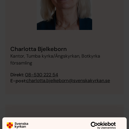
Charlotta Bjelkeborn
Kantor, Tumba kyrka/Ängskyrkan, Botkyrka
församling
Direkt:
08-530 222 54
charlotta.bjelkeborn@svenskakyrkan.se
E-post: