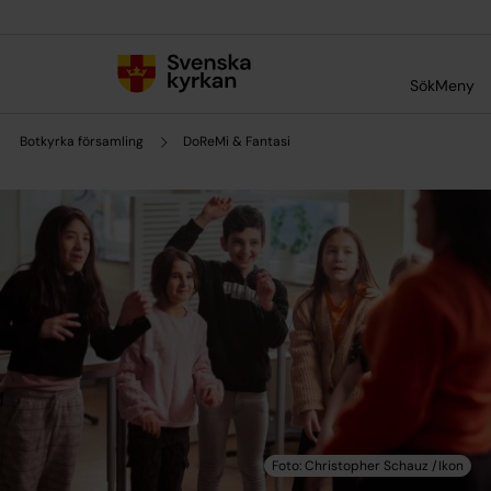
Till innehållet
Till undermeny
Sök
Meny
Botkyrka församling
DoReMi & Fantasi