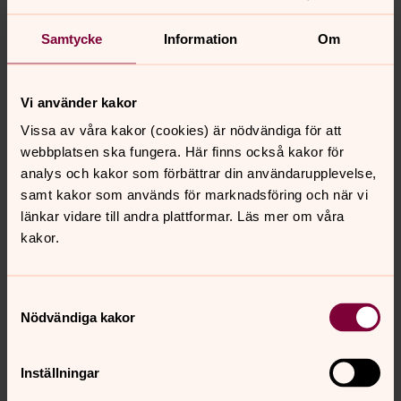
Samtycke
Information
Om
Vi använder kakor
Vissa av våra kakor (cookies) är nödvändiga för att
webbplatsen ska fungera. Här finns också kakor för
analys och kakor som förbättrar din användarupplevelse,
samt kakor som används för marknadsföring och när vi
länkar vidare till andra plattformar. Läs mer om våra
kakor.
Samar Tony
Fritidsledare, Husmor, Tumba kyrka/Ängskyrkan,
Arabisktalande, Botkyrka församling
Samtyckesval
Nödvändiga kakor
Direkt:
08-530 222 51
samar.tony@svenskakyrkan.se
E-post:
Inställningar