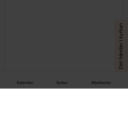
Kalender
Kyrkor
Bibeltexter