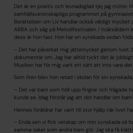
Det är en positiv och levnadsglad tjej jag möter. 
samhällsvetenskapliga programmet på gymnasiet o
Berättelsen om Liv handlar också väldigt mycket
ABBA och såg på Melodifestivalen. I tioårsåldern 
dess är hon fast. Hon har en synskada sedan födse
– Det har påverkat mig jättemycket genom livet. D
dokumentär om. Jag har alltid tyckt det är jobbigt
Musiken har för mig varit ett sätt att inte vara det –
Som liten blev hon retad i skolan för sin synskada.
– Det var barn som höll upp fingrar och frågade hu
kunde se. Idag förstår jag att det handlar om ba
Hennes föräldrar har varit till stor hjälp när livet h
– Enda sen vi fick vetskap om min synskada så har 
samma saker som andra barn gör. Jag ska få klättr