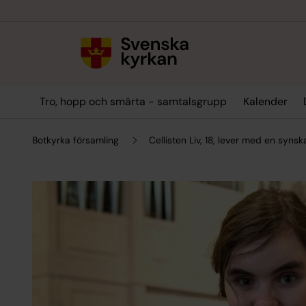
Till innehållet
Till undermeny
Tro, hopp och smärta - samtalsgrupp
Kalender
Botkyrka församling
Cellisten Liv, 18, lever med en syn