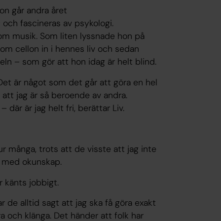
Hon går andra året
ch fascineras av psykologi.
 om musik. Som liten lyssnade hon på
kom cellon in i hennes liv och sedan
ln – som gör att hon idag är helt blind.
et är något som det går att göra en hel
 att jag är så beroende av andra.
 där är jag helt fri, berättar Liv.
r många, trots att de visste att jag inte
rn med okunskap.
ar känts jobbigt.
de alltid sagt att jag ska få göra exakt
a och klänga. Det händer att folk har