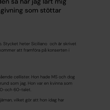
en så har jag lärt mig
givning som stöttar
. Stycket heter Siciliano och är skrivet
 kommer att framföra på konserten i
tående cellister. Hon hade MS och dog
grund som jag. Hon var en kvinna som
0-och 60-talet.
järnan, vilket gör att hon idag har