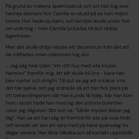
På grund av makens spelmissbruk och att han tog över
hennes ekonomi fick Camilla en skuld på en halv miljon
kronor. Hon hade sju barn, och familjen levde under hot
om vräkning - men Camilla lyckades till slut rädda
lägenheten.
Men det skulle dröja nästan ett decennium från det att
de träffades innan relationen tog slut.
– Jag såg hela tiden “ett rött hus med vita knutar,
harmoni” framför mig. Att allt skulle bli bra - bara han
blev nykter och drogfri. Till slut sa jag att vi klarar inte
det här själva, och jag ordnade så att han fick plats på
ett behandlingshem där han kunde få hjälp. När han kom
hem i slutet hade han med sig den största buketten
rosor jag någonsin fått och sa: “Såhär mycket älskar jag
dig”. Han sa att han såg en framtid för oss på rosa moln
och lovade vår son att vara med på hans sjuårsdag tio
dagar senare. Han åkte tillbaka och all kontakt upphörde.