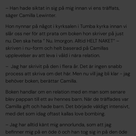
– Han hade siktat in sig på mig innan vi ens träffats,
säger Camilla Lewinter.
Hon nynnar på något i kyrksalen i Tumba kyrka innan vi
slår oss ner för att prata om boken hon skriver på just
nu. Den ska heta ” Nu. Imorgon. Alltid HELT NAKET” –
skriven i nu-form och helt baserad på Camillas
upplevelser av att leva i våld i nära relation.
– Jag har skrivit på den i flera år. Det är ingen snabb
process att skriva om det här. Men nu vill jag bli klar - jag
behöver boken, berättar Camilla.
Boken handlar om en relation med en man som senare
blev pappan till ett av hennes barn. När de träffades var
Camilla gift och hade barn. Det började väldigt intensivt,
med det som idag oftast kallas love bombing.
– Jag har alltid känt mig annorlunda, som att jag
befinner mig på en öde ö och han tog sig in på den öde