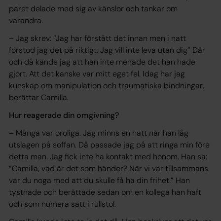
paret delade med sig av känslor och tankar om
varandra.
– Jag skrev: “Jag har förstått det innan men i natt
förstod jag det på riktigt. Jag vill inte leva utan dig” Där
och då kände jag att han inte menade det han hade
gjort. Att det kanske var mitt eget fel. Idag har jag
kunskap om manipulation och traumatiska bindningar,
berättar Camilla.
Hur reagerade din omgivning?
– Många var oroliga. Jag minns en natt när han låg
utslagen på soffan. Då passade jag på att ringa min före
detta man. Jag fick inte ha kontakt med honom. Han sa:
“Camilla, vad är det som händer? När vi var tillsammans
var du noga med att du skulle få ha din frihet.” Han
tystnade och berättade sedan om en kollega han haft
och som numera satt i rullstol.