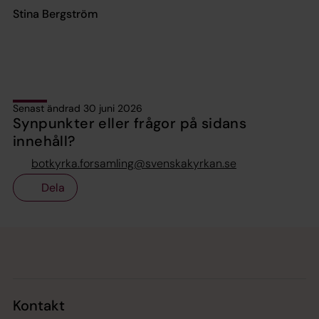
Stina Bergström
Senast ändrad 30 juni 2026
Synpunkter eller frågor på sidans
innehåll?
botkyrka.forsamling@svenskakyrkan.se
Dela
Tillbaka till toppen
Tillbaka till innehållet
Kontakt