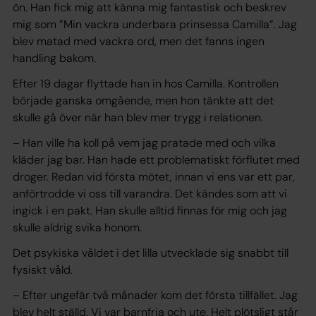
ön. Han fick mig att känna mig fantastisk och beskrev
mig som ”Min vackra underbara prinsessa Camilla”. Jag
blev matad med vackra ord, men det fanns ingen
handling bakom.
Efter 19 dagar flyttade han in hos Camilla. Kontrollen
började ganska omgående, men hon tänkte att det
skulle gå över när han blev mer trygg i relationen.
– Han ville ha koll på vem jag pratade med och vilka
kläder jag bar. Han hade ett problematiskt förflutet med
droger. Redan vid första mötet, innan vi ens var ett par,
anförtrodde vi oss till varandra. Det kändes som att vi
ingick i en pakt. Han skulle alltid finnas för mig och jag
skulle aldrig svika honom.
Det psykiska våldet i det lilla utvecklade sig snabbt till
fysiskt våld.
– Efter ungefär två månader kom det första tillfället. Jag
blev helt ställd. Vi var barnfria och ute. Helt plötsligt står