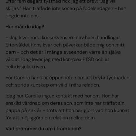
Efter fem dagars tystnad fick jag ett brev: “Jag vill
skiljas.” Han träffade inte sonen på födelsedagen - han
ringde inte ens.
Hur mår du idag?
– Jag lever med konsekvenserna av hans handlingar.
Eftervåldet finns kvar och påverkar både mig och mitt
barn - och det är i många avseenden värre än själva
våldet. Idag lever jag med komplex PTSD och är
heltidssjukskriven.
För Camilla handlar öppenheten om att bryta tystnaden
och sprida kunskap om våld i nära relation.
Idag har Camilla ingen kontakt med honom. Hon har
enskild vårdnad om deras son, som inte har träffat sin
pappa på sex år - trots att hon har gjort vad hon kunnat
för att möjliggöra en relation mellan dem.
Vad drömmer du om i framtiden?