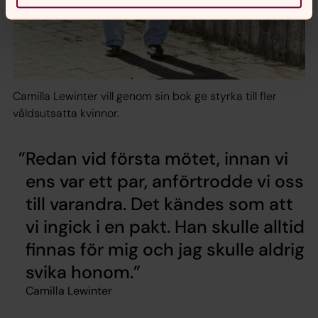
Camilla Lewinter vill genom sin bok ge styrka till fler
våldsutsatta kvinnor.
Redan vid första mötet, innan vi
ens var ett par, anförtrodde vi oss
till varandra. Det kändes som att
vi ingick i en pakt. Han skulle alltid
finnas för mig och jag skulle aldrig
svika honom.
Camilla Lewinter