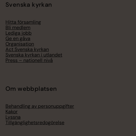
Svenska kyrkan
Hitta församling
Bli medlem
Lediga jobb
Ge en gåva
Organisation
Act Svenska kyrkan
Svenska kyrkan i utlandet
Press – nationell nivå
Om webbplatsen
Behandling av personuppgifter
Kakor
Lyssna
Tillgänglighetsredogörelse