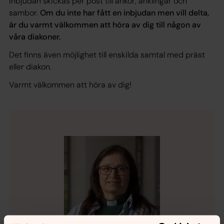
Inbjudan skickas per post till änkor, änklingar och
sambor.
Om du inte har fått en inbjudan men vill delta,
är du varmt välkommen att höra av dig till någon av
våra diakoner.
Det finns även möjlighet till enskilda samtal med präst
eller diakon.
Varmt välkommen att höra av dig!