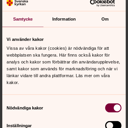
Samtycke
Information
Om
Tina Gregori Eriksson
Vi använder kakor
Diakon
Vissa av våra kakor (cookies) är nödvändiga för att
webbplatsen ska fungera. Här finns också kakor för
Direkt:
0243-77120
tina.gregori@svenskakyrkan.se
E-post:
analys och kakor som förbättrar din användarupplevelse,
samt kakor som används för marknadsföring och när vi
länkar vidare till andra plattformar. Läs mer om våra
kakor.
Samtyckesval
Nödvändiga kakor
Inställningar