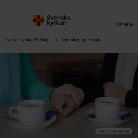
Till innehållet
Till undermeny
Sök
Meny
Svenska kyrkan i Borlänge
Samtalsgrupp om sorg