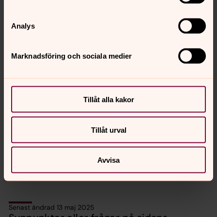
Analys
Marknadsföring och sociala medier
Tillåt alla kakor
Regina Lyon
Diakoniassistent
Tillåt urval
Direkt:
0243-77121
regina.lyon@svenskakyrkan.se
E-post:
Avvisa
Senast ändrad 13 maj 2025