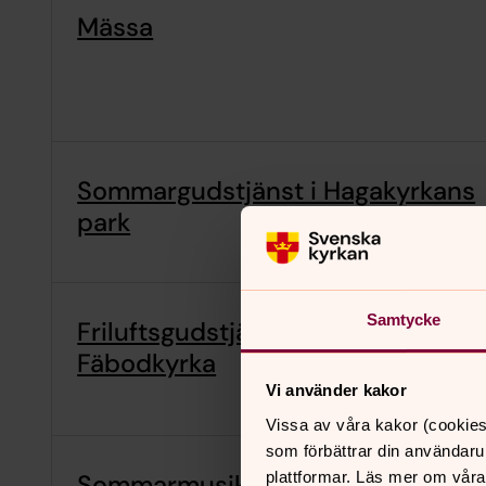
Mässa
Sommargudstjänst i Hagakyrkans
park
Samtycke
Friluftsgudstjänst Finnsåsens
Fäbodkyrka
Vi använder kakor
Vissa av våra kakor (cookies
som förbättrar din användaru
plattformar. Läs mer om våra
Sommarmusik