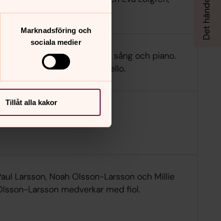
iano.
Marknadsföring och
sociala medier
Lise & Gertrud. Lise Hummel, sång och piano.
Gertrud Stenung, sång och cello.
Tillåt alla kakor
Paul Larsson, Noah Olsson-Larsson och Millie
Olsson-Larsson medverkar med fiol.