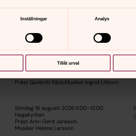
Torsångs kyrka
p
Inställningar
Analys
fredag 14 augusti 2026
·
16.00
–
17.00
Stora Tuna kyrka
Tillåt urval
söndag 16 augusti 2026
·
11.00
–
12.00
Stora Tuna kyrka
Präst Gunbritt Käck
Musiker Ingrid Litborn
söndag 16 augusti 2026
·
11.00
–
12.00
Hagakyrkan
Präst Ann-Gerd Jansson
Musiker Helene Larsson