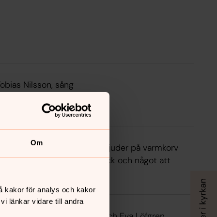
obias Nilsson, sång
Om
Stora Tuna Spelmanslag. Vi bjuder på varmkorv
med bröd! Medtag egen dryck och något att
itta på.
å kakor för analys och kakor
 länkar vidare till andra
Helena Magnusson, sopran och Eva Löfgren,