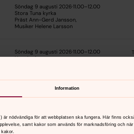
söndag 9 augusti 2026
·
11.00
–
12.00
Stora Tuna kyrka
Präst Ann-Gerd Jansson
Musiker Helene Larsson
söndag 9 augusti 2026
·
11.00
–
12.00
T
Hagakyrkan
Präst David Edman
Musiker Eva Lövgren
Information
söndag 9 augusti 2026
·
14.00
–
15.00
Stora Tuna församling
Präst David Edman
s
) är nödvändiga för att webbplatsen ska fungera. Här finns ocks
pplevelse, samt kakor som används för marknadsföring och när vi
 kakor.
söndag 9 augusti 2026
·
16.00
–
17.00