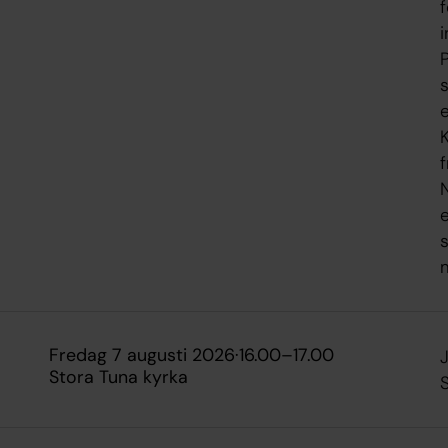
i
s
f
e
fredag 7 augusti 2026
·
16.00
–
17.00
J
Stora Tuna kyrka