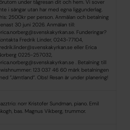
förutom under tågresan dit och hem. Vi sover
nte i sängar utan har med egna liggunderlag.
Pris: 2500kr per person. Anmälan och betalning
enast 30 juni 2026. Anmälan till:
erica.norberg@svenskakyrkan.se. Funderingar?
Kontakta Fredrik Linder, 0243-77104,
redrik.linder@svenskakyrkan.se eller Erica
Norberg 0225-257032,
rica.norberg@svenskakyrkan.se . Betalning till
swishnummer: 123 037 46 60 märk betalningen
med ”Jämtland”. Obs! Resan är under planering!
azztrio: norr Kristofer Sundman, piano. Emil
Skogh, bas. Magnus Vikberg, trummor.