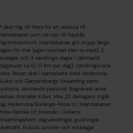
i åker tåg till Mora för att ansluta till
nlandsbanan som tar oss till Hackås
Pilgrimscentrum. Inlandsbanan gör stopp längs
ägen för mat (egen kostnad eller ta med). 2
resdagar och 3 vandrings dagar i Jämtland
(dagsturer ca 12-17 km per dag). Vandringsvana
krävs. Resan sker i samarbete med Hedemora,
Husby och Garpensbergs församling samt
Sydöstra Jämtlands pastorat. Begränsat antal
latser. Anmälan krävs. Max 20 deltagare. Ingår:
Tåg Hedemora/Borlänge-Mora t/r, Inlandsbanan
Mora-Hackås t/r, boende i Ovikens
församlingshem, dagvandringar, guidningar,
okaltrafik, frukost, luncher och middagar