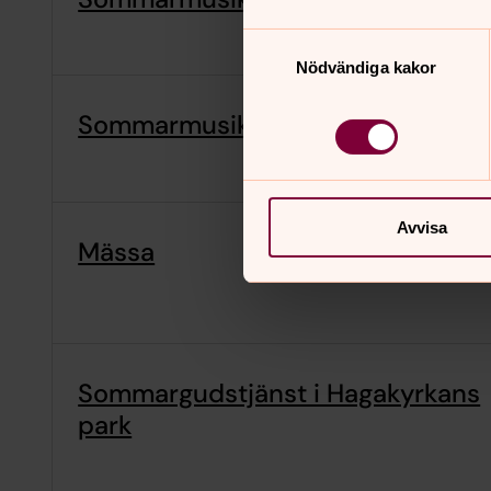
Samtyckesval
Nödvändiga kakor
Sommarmusik
Avvisa
Mässa
Sommargudstjänst i Hagakyrkans
park