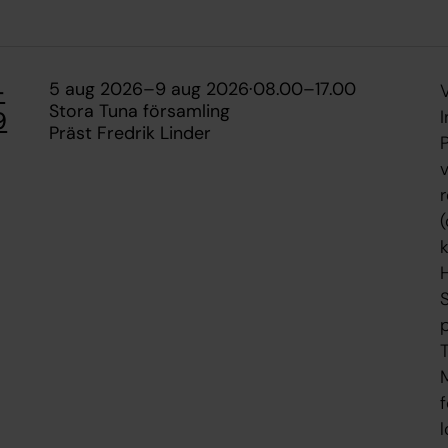
-
5 aug 2026
–
9 aug 2026
·
08.00
–
17.00
V
Stora Tuna församling
I
9
Präst Fredrik Linder
v
p
l