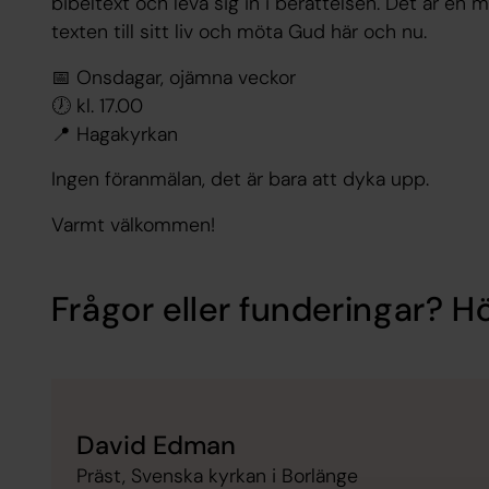
bibeltext och leva sig in i berättelsen. Det är en m
texten till sitt liv och möta Gud här och nu.
📅 Onsdagar, ojämna veckor
🕖 kl. 17.00
📍 Hagakyrkan
Ingen föranmälan, det är bara att dyka upp.
Varmt välkommen!
Frågor eller funderingar? Hö
David Edman
Präst, Svenska kyrkan i Borlänge