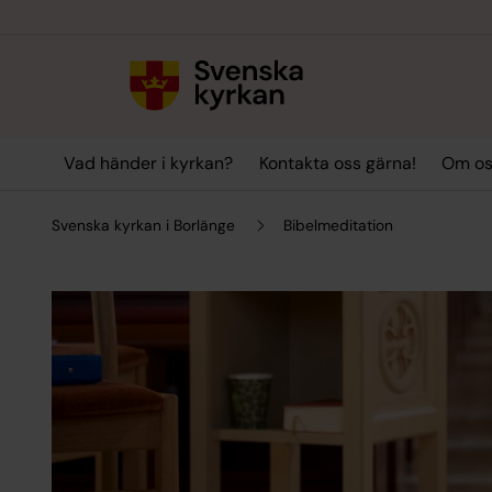
Till innehållet
Till undermeny
Vad händer i kyrkan?
Kontakta oss gärna!
Om o
Svenska kyrkan i Borlänge
Bibelmeditation