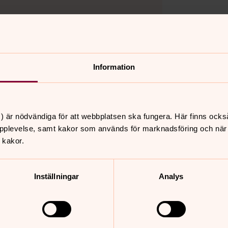
Information
ion?
augusti 2026
) är nödvändiga för att webbplatsen ska fungera. Här finns ocks
pplevelse, samt kakor som används för marknadsföring och när vi
 kakor.
onsdag
torsdag
fredag
5
6
7
Inställningar
Analys