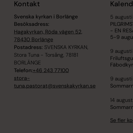
Kontakt
Kalend
Svenska kyrkan i Borlänge
5 august
Besöksadress:
PILGRIM
- EN RE
Hagakyrkan, Röda vägen 52,
5-9 augu
78430 Borlänge
Postadress:
SVENSKA KYRKAN,
9 augusti
Stora Tuna - Torsång, 78181
Friluftsg
BORLÄNGE
Fäbodky
Telefon:
+46 243 77100
stora-
9 augusti
tuna.pastorat@svenskakyrkan.se
Sommarmu
14 august
Sommarmu
Se fler 