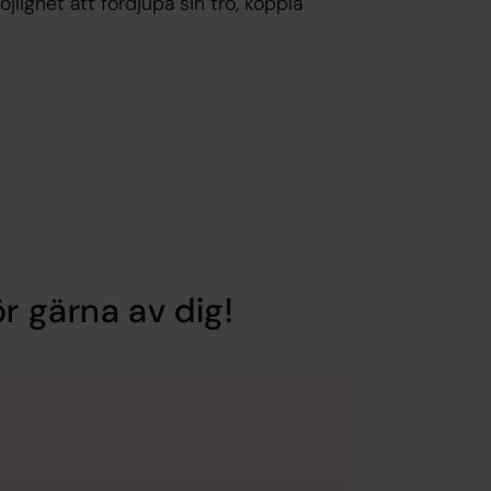
öjlighet att fördjupa sin tro, koppla
r gärna av dig!