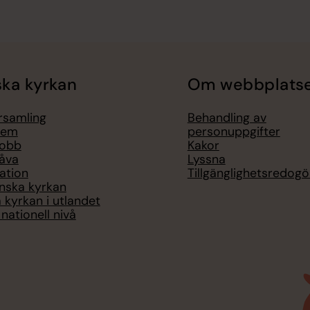
ka kyrkan
Om webbplats
örsamling
Behandling av
lem
personuppgifter
jobb
Kakor
åva
Lyssna
ation
Tillgänglighetsredogö
nska kyrkan
 kyrkan i utlandet
nationell nivå