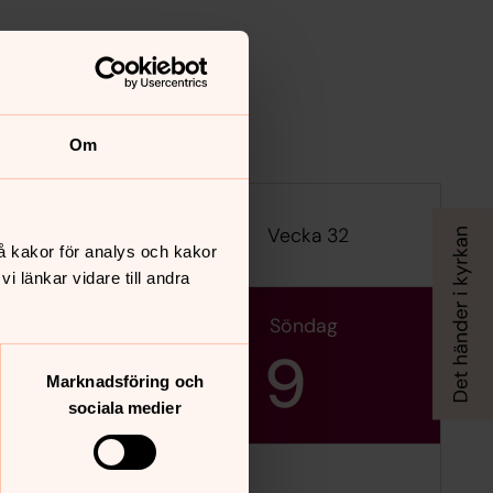
Om
Vecka 32
å kakor för analys och kakor
 länkar vidare till andra
lördag
söndag
8
9
Marknadsföring och
sociala medier