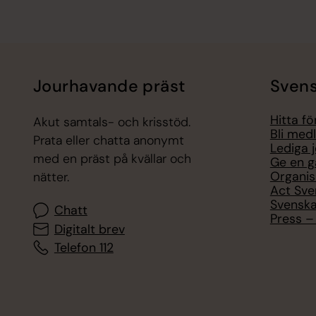
Jourhavande präst
Svens
Hitta f
Akut samtals- och krisstöd.
Bli med
Prata eller chatta anonymt
Lediga 
med en präst på kvällar och
Ge en g
Organis
nätter.
Act Sve
Svenska
Chatt
Press – 
Digitalt brev
Telefon 112