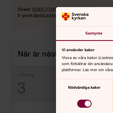
Direkt:
0243-77141
david.edman@svenskakyrkan.se
E-post:
Samtycke
Vi använder kakor
När är nästa bibelmeditat
Vissa av våra kakor (cookies
som förbättrar din användaru
plattformar. Läs mer om våra
måndag
tisdag
3
4
Samtyckesval
Nödvändiga kakor