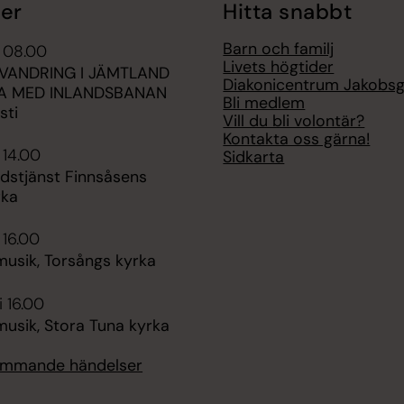
er
Hitta snabbt
Barn och familj
i 08.00
Livets högtider
SVANDRING I JÄMTLAND
Diakonicentrum Jakobs
SA MED INLANDSBANAN
Bli medlem
sti
Vill du bli volontär?
Kontakta oss gärna!
 14.00
Sidkarta
udstjänst Finnsåsens
rka
 16.00
sik, Torsångs kyrka
i 16.00
sik, Stora Tuna kyrka
kommande händelser