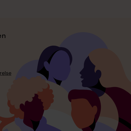
en
relse