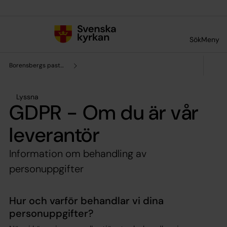
Till innehållet
Till undermeny
Sök
Meny
Borensbergs pastorat
Lyssna
GDPR - Om du är vår
leverantör
Information om behandling av
personuppgifter
Hur och varför behandlar vi dina
personuppgifter?