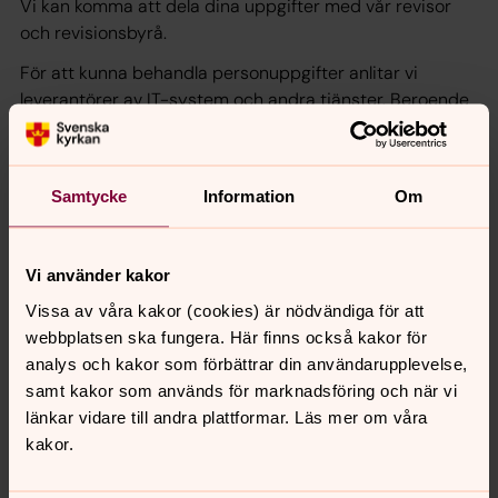
Vi kan komma att dela dina uppgifter med vår revisor
och revisionsbyrå.
För att kunna behandla personuppgifter anlitar vi
leverantörer av IT-system och andra tjänster. Beroende
på typ av tjänst kan sådana leverantörer komma att få
tillgång till eller hantera dina personuppgifter. Alltid när vi
delar dina personuppgifter med en leverantör eller
Samtycke
Information
Om
annan som behandlar uppgifterna för vår räkning ingår
vi avtal som ställer krav på att hanteringen följer
tillämpliga lagar och våra instruktioner.
Vi använder kakor
Vi kan komma att diarieföra handlingar som inkommer
Vissa av våra kakor (cookies) är nödvändiga för att
till eller upprättas hos oss. Dina personuppgifter kan
webbplatsen ska fungera. Här finns också kakor för
därmed även komma att lämnas ut i enlighet med den
analys och kakor som förbättrar din användarupplevelse,
inomkyrkliga offentlighetsprincipen, vilket framgår av 11 §
samt kakor som används för marknadsföring och när vi
lagen om Svenska kyrkan.
länkar vidare till andra plattformar. Läs mer om våra
kakor.
Vilka rättigheter har du?