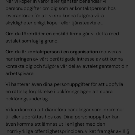
När vi köper in varor eller tjänster behandlar vi
personuppgifter om dig som är kontaktperson hos
leverantören för att vi ska kunna fullgöra våra
skyldigheter enligt köpe- eller tjänsteavtalet.
Om du företräder en enskild firma
gör vi detta med
avtalet
som
laglig grund
.
Om du är kontaktperson i en organisation
motiveras
hanteringen av vårt
berättigade intresse
av att kunna
kontakta dig och fullgöra vår del av avtalet gentemot din
arbetsgivare.
Vi hanterar även dina personuppgifter för att uppfylla
en
rättslig förpliktelse
i bokföringslagen att spara
bokföringsunderlag.
Vi kan komma att diarieföra handlingar som inkommer
till eller upprättas hos oss. Dina personuppgifter kan
även komma att lämnas ut i enlighet med den
inomkyrkliga offentlighetsprincipen, vilket framgår av 11 §