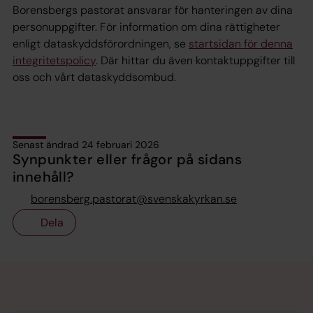
Borensbergs pastorat ansvarar för hanteringen av dina
personuppgifter. För information om dina rättigheter
enligt dataskyddsförordningen, se
startsidan för denna
integritetspolicy
. Där hittar du även kontaktuppgifter till
oss och vårt dataskyddsombud.
Senast ändrad 24 februari 2026
Synpunkter eller frågor på sidans
innehåll?
borensberg.pastorat@svenskakyrkan.se
Dela
Tillbaka till toppen
Tillbaka till innehållet