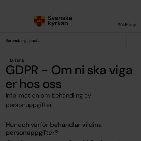
Till innehållet
Till undermeny
Sök
Meny
Borensbergs pastorat
Lyssna
GDPR - Om ni ska viga
er hos oss
Information om behandling av
personuppgifter
Hur och varför behandlar vi dina
personuppgifter?