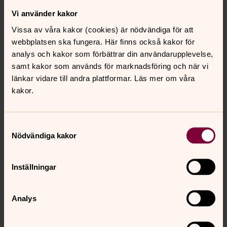
vigsel arkiveras dock.
Vi använder kakor
Vissa av våra kakor (cookies) är nödvändiga för att
Vilka andra får del av dina
webbplatsen ska fungera. Här finns också kakor för
personuppgifter?
analys och kakor som förbättrar din användarupplevelse,
samt kakor som används för marknadsföring och när vi
Uppgifter om den kyrkliga handlingen såsom innehåll i
länkar vidare till andra plattformar. Läs mer om våra
tal, vilka psalmer som valts m.m. delas med den präst
kakor.
som utför handlingen. Prästen är självständigt ansvarig
för att skydda de personuppgifter denne får tillgång till
inom ramen för detta uppdrag. Vanligtvis sparar prästen
Samtyckesval
uppgifter om den kyrkliga handlingen i sin egen
Nödvändiga kakor
dokumentation, exempelvis i en pärm. Om du har frågor
om detta går det bra att kontakta
borensberg.pastorat@svenskakyrkan.se
eller berörd
Inställningar
präst direkt.
Om du viger dig hos Borensbergs pastorat men tillhör en
Analys
annan församling/ett annat pastorat kan namn och
personnummer för dig och den du vigts med föras över