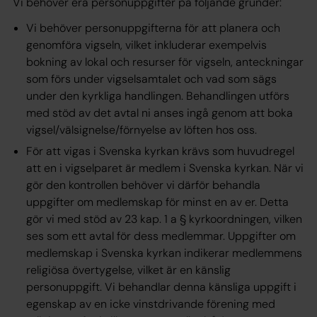
Vi behöver era personuppgifter på följande grunder:
Vi behöver personuppgifterna för att planera och
genomföra vigseln, vilket inkluderar exempelvis
bokning av lokal och resurser för vigseln, anteckningar
som förs under vigselsamtalet och vad som sägs
under den kyrkliga handlingen. Behandlingen utförs
med stöd av det
avtal
ni anses ingå genom att boka
vigsel/välsignelse/förnyelse av löften hos oss.
För att vigas i Svenska kyrkan krävs som huvudregel
att en i vigselparet är medlem i Svenska kyrkan. När vi
gör den kontrollen behöver vi därför behandla
uppgifter om medlemskap för minst en av er. Detta
gör vi med stöd av 23 kap. 1 a § kyrkoordningen, vilken
ses som ett
avtal
för dess medlemmar. Uppgifter om
medlemskap i Svenska kyrkan indikerar medlemmens
religiösa övertygelse, vilket är en känslig
personuppgift. Vi behandlar denna känsliga uppgift i
egenskap av en icke vinstdrivande förening med