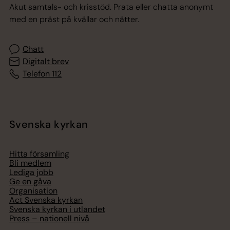
Akut samtals- och krisstöd. Prata eller chatta anonymt
med en präst på kvällar och nätter.
Chatt
Digitalt brev
Telefon 112
Svenska kyrkan
Hitta församling
Bli medlem
Lediga jobb
Ge en gåva
Organisation
Act Svenska kyrkan
Svenska kyrkan i utlandet
Press – nationell nivå