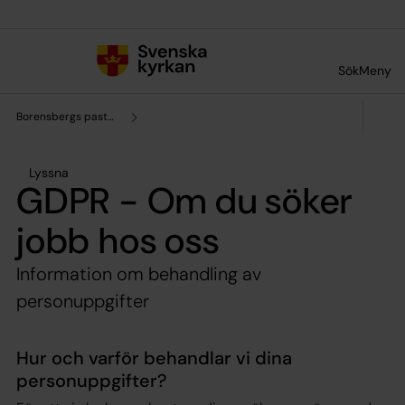
Till innehållet
Till undermeny
Sök
Meny
Borensbergs pastorat
Lyssna
GDPR - Om du söker
jobb hos oss
Information om behandling av
personuppgifter
Hur och varför behandlar vi dina
personuppgifter?