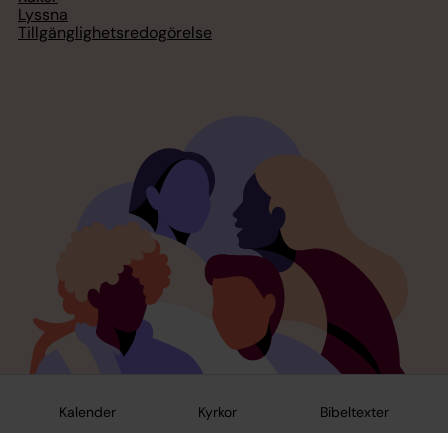
Lyssna
Tillgänglighetsredogörelse
Kalender
Kyrkor
Bibeltexter