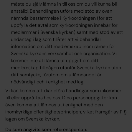
måste du själv lämna in till oss om du vill kunna bli
anställd. Behandlingen utförs med stöd av ovan
nämnda bestämmelse i Kyrkoordningen (för att
uppfylla det
avtal
som kyrkoordningen innebär för
medlemmar i Svenska kyrkan) samt med stöd av ett
undantag i lag som tillåter att vi behandlar
information om ditt medlemskap inom ramen för
Svenska kyrkans verksamhet och organisation. Vi
kommer inte att lämna ut uppgift om ditt
medlemskap till någon utanför Svenska kyrkan utan
ditt samtycke, förutom om utlämnandet är
nödvändigt och i enlighet med lag.
Vi kan komma att diarieföra handlingar som inkommer
till eller upprättas hos oss. Dina personuppgifter kan
även komma att lämnas ut i enlighet med den
inomkyrkliga offentlighetsprincipen, vilket framgår av 11 §
lagen om Svenska kyrkan.
Du som angivits som referensperson: