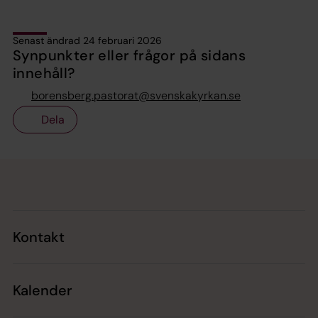
Senast ändrad 24 februari 2026
Synpunkter eller frågor på sidans
innehåll?
borensberg.pastorat@svenskakyrkan.se
Dela
Tillbaka till toppen
Tillbaka till innehållet
Kontakt
Kalender