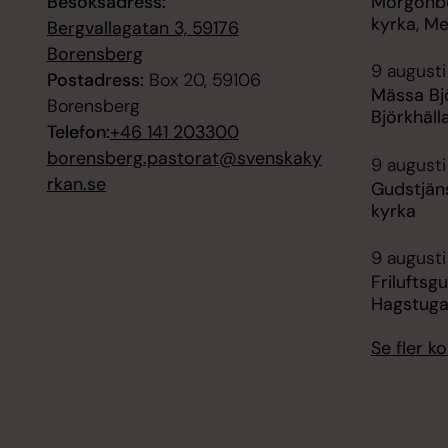
Besöksadress:
Morgonbö
kyrka, M
Bergvallagatan 3, 59176
Borensberg
9 augusti
Postadress:
Box 20, 59106
Mässa Bjö
Borensberg
Björkhäll
Telefon:
+46 141 203300
borensberg.pastorat@svenskaky
9 augusti
rkan.se
Gudstjäns
kyrka
9 augusti
Friluftsg
Hagstuga
Se fler 