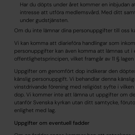
Har du döpts under året kommer en inbjudan a
intresse
att utföra medlemsvård. Med ditt samt
under gudstjänsten.
Om du inte lämnar dina personuppgifter till oss 
Vi kan komma att diarieföra handlingar som inkomm
personuppgifter kan även komma att lämnas ut i 
offentlighetsprincipen, vilket framgår av 11 § lag
Uppgifter om genomfört dop indikerar den döptes r
känslig personuppgift. Vi behandlar denna känslig
vinstdrivande förening med religiöst syfte i vilk
dop. Vi kommer inte att lämna ut uppgifter om den
utanför Svenska kyrkan utan ditt samtycke, föru
enlighet med lag.
Uppgifter om eventuell fadder