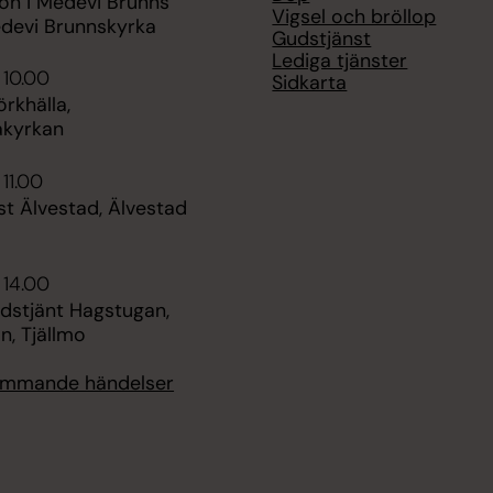
n i Medevi Brunns
Vigsel och bröllop
edevi Brunnskyrka
Gudstjänst
Lediga tjänster
 10.00
Sidkarta
rkhälla,
akyrkan
 11.00
t Älvestad, Älvestad
 14.00
udstjänt Hagstugan,
n, Tjällmo
kommande händelser