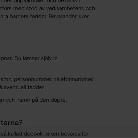
nder dopsamtalet och bevaras i
 utförs med stöd av verksamhetens och
era barnets fadder. Bevarandet sker
-post. Du lämnar själv in
m namn, personnummer, telefonnummer,
 eventuell fadder.
mn och namn på den döpte.
fterna?
så kallad dopbok, vilken bevaras för