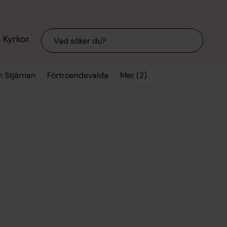
Sök
Kyrkor
Mer (2)
n Stjärnan
Förtroendevalda