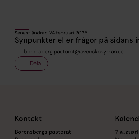
Senast ändrad 24 februari 2026
Synpunkter eller frågor på sidans i
borensberg.pastorat@svenskakyrkan.se
Dela
Tillbaka till toppen
Tillbaka till innehållet
Kontakt
Kalend
Borensbergs pastorat
7 augusti