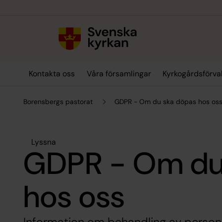
Till innehållet
Till undermeny
Kontakta oss
Våra församlingar
Kyrkogårdsförva
Borensbergs pastorat
GDPR - Om du ska döpas hos os
Lyssna
GDPR - Om du
hos oss