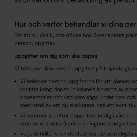
Information om behandling av person
Hur och varför behandlar vi dina pe
För att du ska kunna döpas hos Borensbergs past
personuppgifter.
Uppgifter om dig som ska döpas
Vi behöver dina personuppgifter på följande grun
Vi behöver personuppgifterna för att planera o
kontakt kring dopet, inledande bokning av dop
dopsamtalet och vad som sägs under den kyrkl
med stöd av att du ska kunna ingå ett
avtal
(ky
Vi kommer att efter dopet föra in dig i vårt m
stöd av det
avtal
(kyrkoordningens stadgar) so
Varje år håller vi en dopfest där de som döpts 