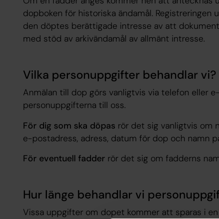
Om en fadder anges kommer hen att antecknas u
dopboken för historiska ändamål. Registreringen
den döptes berättigade intresse av att dokument
med stöd av
arkivändamål
av allmänt intresse.
Vilka personuppgifter behandlar vi?
Anmälan till dop görs vanligtvis via telefon eller e
personuppgifterna till oss.
För dig som ska döpas
rör det sig vanligtvis o
e-postadress, adress, datum för dop och namn på
För eventuell fadder
rör det sig om fadderns na
Hur länge behandlar vi personuppgi
Vissa uppgifter om dopet kommer att sparas i en 