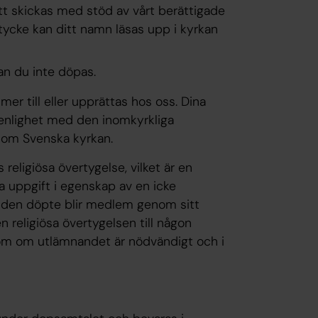
tt skickas med stöd av vårt
berättigade
ycke kan ditt namn läsas upp i kyrkan
kan du inte döpas.
er till eller upprättas hos oss. Dina
enlighet med den inomkyrkliga
en om Svenska kyrkan.
eligiösa övertygelse, vilket är en
a uppgift i egenskap av en icke
en den döpte blir medlem genom sitt
 religiösa övertygelsen till någon
tom om utlämnandet är nödvändigt och i