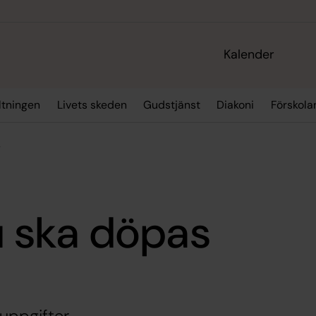
Kalender
ltningen
Livets skeden
Gudstjänst
Diakoni
Förskola
s
 ska döpas