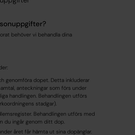
uppgifter
rsonuppgifter?
orat behöver vi behandla dina
der:
ch genomföra dopet. Detta inkluderar
samtal, anteckningar som förs under
iga handlingen. Behandlingen utförs
rkoordningens stadgar).
edlemsregister. Behandlingen utförs med
m du ingår genom ditt dop.
under året får hämta ut sina dopänglar.