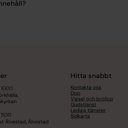
nnehåll?
er
Hitta snabbt
Kontakta oss
 10.00
Dop
rkhälla,
Vigsel och bröllop
akyrkan
Gudstjänst
Lediga tjänster
 11.00
Sidkarta
t Älvestad, Älvestad