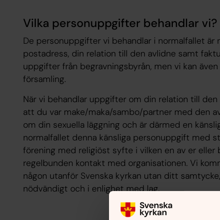
Vilka personuppgifter behandlar vi?
De personuppgifter vi behandlar i normalfallet är
postadress, din relation till den avlidne samt faktu
uppgifter från begravningsbyrån, men vi kan även f
församling.
När vi behandlar uppgifter om din relation till de
att du var make/maka/sambo/partner med den avli
om din sexuella läggning och är därmed en känslig
normalfallet denna känsliga personuppgift med stö
förening med religiöst syfte i vilken en av er elle
regelbunden kontakt med organisationen. Vi komme
någon utanför Svenska kyrkan utan ditt samtycke
nödvändigt och i enlighet med lag.