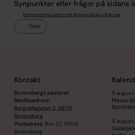
Synpunkter eller frågor på sidans i
borensberg.pastorat@svenskakyrkan.se
Dela
Tillbaka till toppen
Tillbaka till innehållet
Kontakt
Kalend
Borensbergs pastorat
9 augusti
Besöksadress:
Mässa Bjö
Björkhäll
Bergvallagatan 3, 59176
Borensberg
9 augusti
Postadress:
Box 20, 59106
Gudstjäns
Borensberg