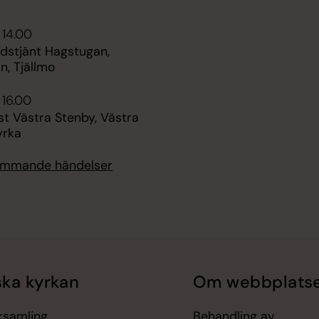
 14.00
udstjänt Hagstugan,
n, Tjällmo
 16.00
t Västra Stenby, Västra
yrka
kommande händelser
ka kyrkan
Om webbplats
örsamling
Behandling av