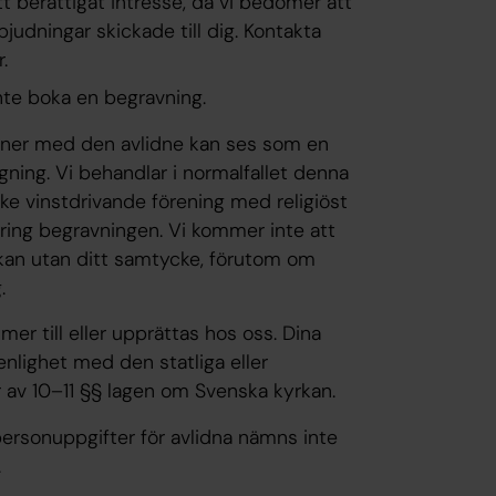
tt
berättigat intresse,
då vi bedömer att
bjudningar skickade till dig. Kontakta
.
nte boka en begravning.
tner med den avlidne kan ses som en
gning. Vi behandlar i normalfallet denna
cke vinstdrivande förening med religiöst
ing begravningen. Vi kommer inte att
rkan utan ditt samtycke, förutom om
.
er till eller upprättas hos oss. Dina
nlighet med den statliga eller
år av 10–11 §§ lagen om Svenska kyrkan.
ersonuppgifter för avlidna nämns inte
.