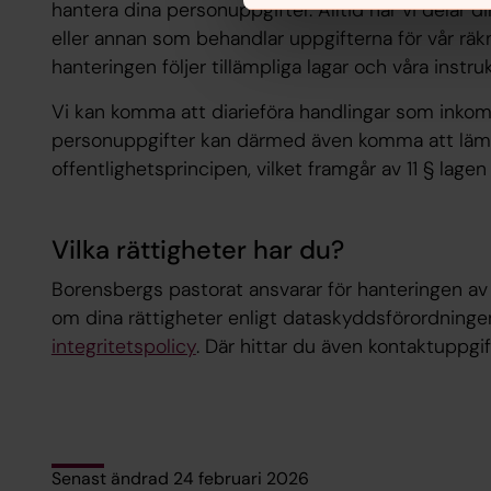
hantera dina personuppgifter. Alltid när vi delar 
eller annan som behandlar uppgifterna för vår räkni
hanteringen följer tillämpliga lagar och våra instruk
Vi kan komma att diarieföra handlingar som inkomm
personuppgifter kan därmed även komma att lämn
offentlighetsprincipen, vilket framgår av 11 § lag
Vilka rättigheter har du?
Borensbergs pastorat ansvarar för hanteringen av 
om dina rättigheter enligt dataskyddsförordninge
integritetspolicy
. Där hittar du även kontaktuppgi
Senast ändrad 24 februari 2026