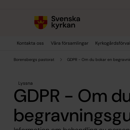
Till innehållet
Till undermeny
Kontakta oss
Våra församlingar
Kyrkogårdsförva
Borensbergs pastorat
GDPR - Om du bokar en begravni
Lyssna
GDPR - Om du
begravningsgu