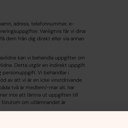
 namn, adress, telefonnummer, e-
reringsuppgifter. Vanligtvis får vi dina
å dem från dig direkt eller via annan
n avlidne kan vi behandla uppgifter om
dne. Detta utgör en indirekt uppgift
 personuppgift. Vi behandlar i
d av att vi är en icke vinstdrivande
r båda två är medlem/-mar alt. har
r inte att lämna ut uppgiften till
, förutom om utlämnandet är