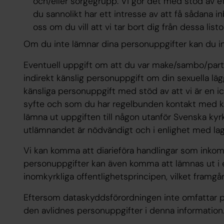
och/eller sorgegrupp. Vi gör det med stöd av e
du sannolikt har ett intresse av att få sådana in
oss om du vill att vi tar bort dig från dessa listor
Om du inte lämnar dina personuppgifter kan du i
Eventuell uppgift om att du var make/sambo/par
indirekt känslig personuppgift om din sexuella läg
känsliga personuppgift med stöd av att vi är en i
syfte och som du har regelbunden kontakt med kr
lämna ut uppgiften till någon utanför Svenska ky
utlämnandet är nödvändigt och i enlighet med lag
Vi kan komma att diarieföra handlingar som inkomm
personuppgifter kan även komma att lämnas ut i e
inomkyrkliga offentlighetsprincipen, vilket framg
Eftersom dataskyddsförordningen inte omfattar p
den avlidnes personuppgifter i denna information