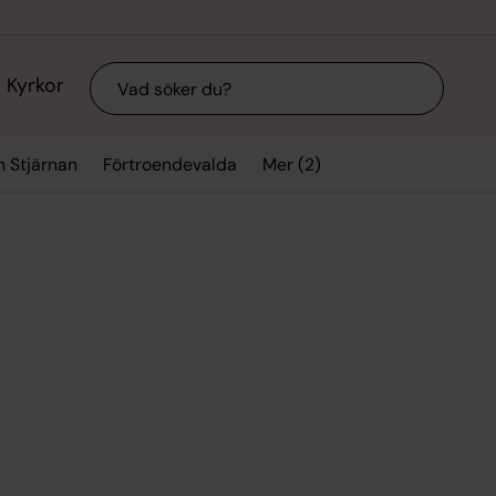
Sök
Kyrkor
Mer (2)
n Stjärnan
Förtroendevalda