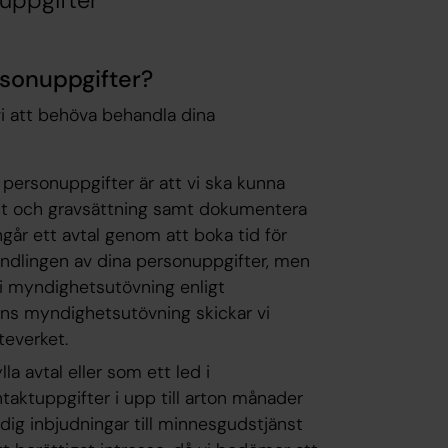
uppgifter
rsonuppgifter?
i att behöva behandla dina
personuppgifter är att vi ska kunna
nst och gravsättning samt dokumentera
ngår ett
avtal
genom att boka tid för
handlingen av dina personuppgifter, men
i
myndighetsutövning
enligt
ns myndighetsutövning skickar vi
teverket.
a avtal eller som ett led i
aktuppgifter i upp till arton månader
 dig inbjudningar till minnesgudstjänst