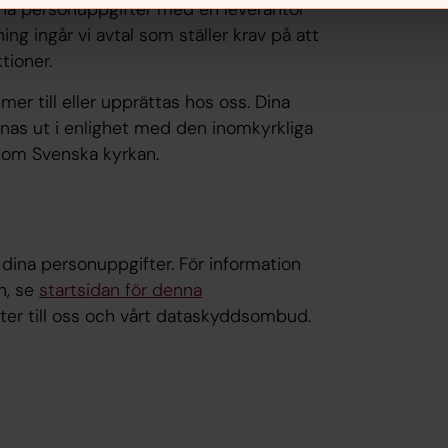
dina personuppgifter med en leverantör
ng ingår vi avtal som ställer krav på att
tioner.
er till eller upprättas hos oss. Dina
as ut i enlighet med den inomkyrkliga
en om Svenska kyrkan.
dina personuppgifter. För information
n, se
startsidan för denna
fter till oss och vårt dataskyddsombud.