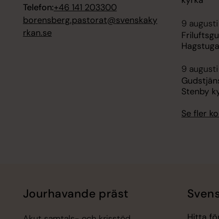
kyrka
Telefon:
+46 141 203300
borensberg.pastorat@svenskaky
9 augusti
rkan.se
Friluftsg
Hagstuga
9 augusti
Gudstjäns
Stenby k
Se fler 
Jourhavande präst
Svens
Hitta f
Akut samtals- och krisstöd.