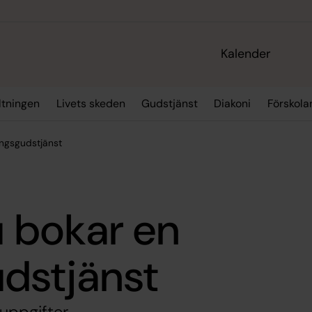
Kalender
ltningen
Livets skeden
Gudstjänst
Diakoni
Förskola
ngsgudstjänst
 bokar en
dstjänst