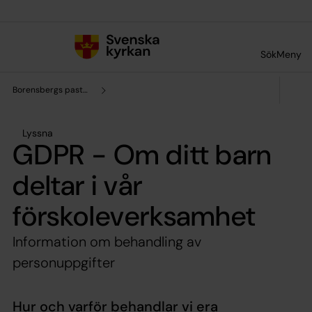
Till innehållet
Till undermeny
Sök
Meny
Borensbergs pastorat
Lyssna
GDPR - Om ditt barn
deltar i vår
förskoleverksamhet
Information om behandling av
personuppgifter
Hur och varför behandlar vi era