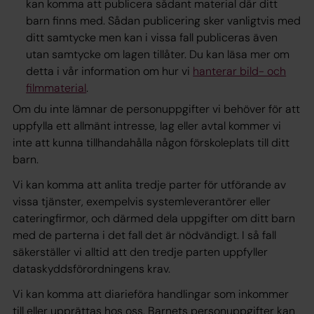
kan komma att publicera sådant material där ditt
barn finns med. Sådan publicering sker vanligtvis med
ditt
samtycke
men kan i vissa fall publiceras även
utan samtycke om lagen tillåter. Du kan läsa mer om
detta i vår information om hur vi
hanterar bild- och
filmmaterial
.
Om du inte lämnar de personuppgifter vi behöver för att
uppfylla ett allmänt intresse, lag eller avtal kommer vi
inte att kunna tillhandahålla någon förskoleplats till ditt
barn.
Vi kan komma att anlita tredje parter för utförande av
vissa tjänster, exempelvis systemleverantörer eller
cateringfirmor, och därmed dela uppgifter om ditt barn
med de parterna i det fall det är nödvändigt. I så fall
säkerställer vi alltid att den tredje parten uppfyller
dataskyddsförordningens krav.
Vi kan komma att diarieföra handlingar som inkommer
till eller upprättas hos oss. Barnets personuppgifter kan