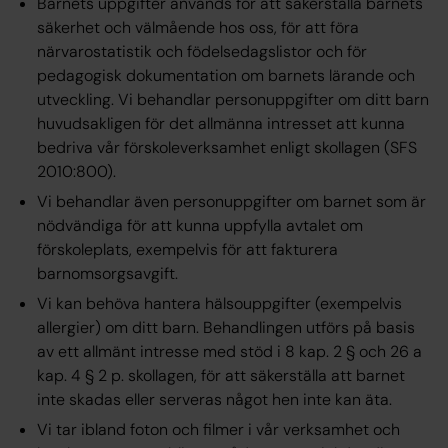
Barnets uppgifter används för att säkerställa barnets
säkerhet och välmående hos oss, för att föra
närvarostatistik och födelsedagslistor och för
pedagogisk dokumentation om barnets lärande och
utveckling. Vi behandlar personuppgifter om ditt barn
huvudsakligen för det
allmänna intresset
att kunna
bedriva vår förskoleverksamhet enligt skollagen (SFS
2010:800).
Vi behandlar även personuppgifter om barnet som är
nödvändiga för att kunna uppfylla
avtalet
om
förskoleplats, exempelvis för att fakturera
barnomsorgsavgift.
Vi kan behöva hantera hälsouppgifter (exempelvis
allergier) om ditt barn. Behandlingen utförs på basis
av ett
allmänt intresse
med stöd i 8 kap. 2 § och 26 a
kap. 4 § 2 p. skollagen, för att säkerställa att barnet
inte skadas eller serveras något hen inte kan äta.
Vi tar ibland foton och filmer i vår verksamhet och