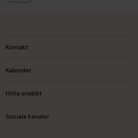
Tillbaka till toppen
Tillbaka till innehållet
Kontakt
Kalender
Hitta snabbt
Sociala kanaler