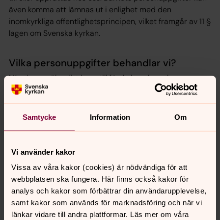
även komma att lämnas ut i enlighet med den
inomkyrkliga offentlighetsprincipen, vilket framgår av 11 §
lagen om Svenska kyrkan.
Vilka personuppgifter behandlar vi?
När du anmäler ditt barn till förskoleverksamheten
lämnar du också in personuppgifter om dig och ditt
barn till Borensbergs pastorat. Detta görs vanligen på en
blankett eller annat formulär där du själv fyller i
Samtycke
Information
Om
personuppgifterna.
För vårdnadshavare
rör det sig vanligtvis om namn,
Vi använder kakor
personnummer, e-postadress, telefonnummer och
postadress.
Vissa av våra kakor (cookies) är nödvändiga för att
webbplatsen ska fungera. Här finns också kakor för
För andra närstående
rör det sig vanligtvis om namn
analys och kakor som förbättrar din användarupplevelse,
och telefonnummer.
samt kakor som används för marknadsföring och när vi
För barn
rör det sig vanligtvis om namn, personnummer,
länkar vidare till andra plattformar. Läs mer om våra