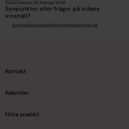
Senast ändrad 24 februari 2026
Synpunkter eller frågor på sidans
innehåll?
borensberg.pastorat@svenskakyrkan.se
Tillbaka till toppen
Tillbaka till innehållet
Kontakt
Kalender
Hitta snabbt