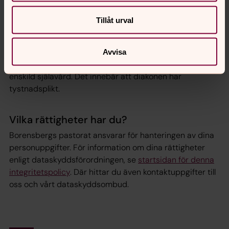
därmed även komma att lämnas ut i enlighet med den
Tillåt urval
inomkyrkliga offentlighetsprincipen, vilket framgår av 11 §
lagen om Svenska kyrkan.
Enligt 54 kap. 1 § kyrkoordningen gäller förbud mot att
Avvisa
röja uppgifter som har anförtrotts en diakon under
enskild själavård. Det innebär att diakonen har
tystnadsplikt.
Vilka rättigheter har du?
Borensbergs pastorat ansvarar för hanteringen av dina
personuppgifter. För information om dina rättigheter
enligt dataskyddsförordningen, se
startsidan för denna
integritetspolicy
. Där hittar du även kontaktuppgifter till
oss och vårt dataskyddsombud.