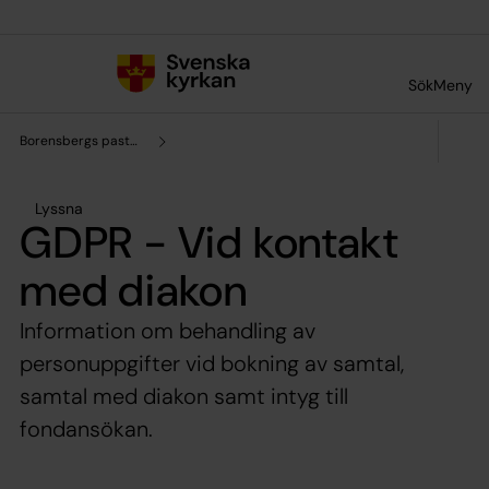
Till innehållet
Till undermeny
Sök
Meny
Borensbergs pastorat
Lyssna
GDPR - Vid kontakt
med diakon
Information om behandling av
personuppgifter vid bokning av samtal,
samtal med diakon samt intyg till
fondansökan.