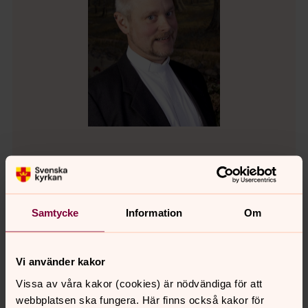
Jonas Sellgren
Präst, Borensbergs pastorat
Samtycke
Information
Om
Direkt:
0141-203314
jonas.sellgren@svenskakyrkan.se
E-post:
Vi använder kakor
Vissa av våra kakor (cookies) är nödvändiga för att
webbplatsen ska fungera. Här finns också kakor för