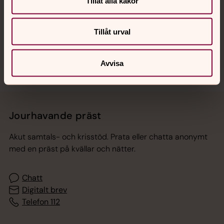
Tillåt alla kakor
Tillåt urval
Sociala kanaler
Avvisa
Jourhavande präst
Akut samtals- och krisstöd. Prata eller chatta anonymt
med en präst på kvällar och nätter.
Chatt
Digitalt brev
Telefon 112