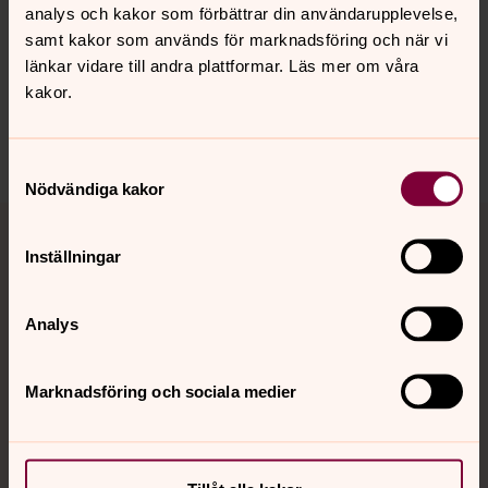
analys och kakor som förbättrar din användarupplevelse,
Senast ändrad 15 januari 2026
samt kakor som används för marknadsföring och när vi
Synpunkter eller frågor på sidans
länkar vidare till andra plattformar. Läs mer om våra
innehåll?
kakor.
borensberg.pastorat@svenskakyrkan.se
Dela
Samtyckesval
Nödvändiga kakor
Tillbaka till toppen
Tillbaka till innehållet
Inställningar
Kontakt
Analys
Marknadsföring och sociala medier
Kalender
Hitta snabbt