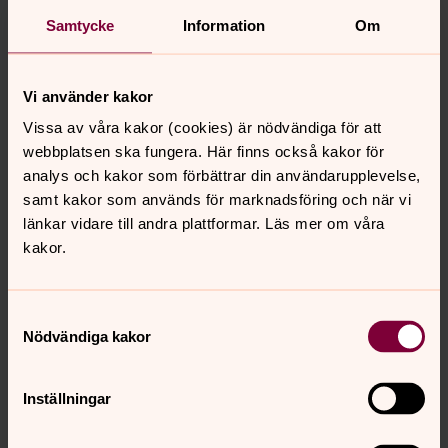
Samtycke
Information
Om
Gör en insats
I Svenska kyrkan i Borås finns många ideella, men vi
Vi använder kakor
behöver bli fler! Det finns en mängd olika uppgifter för
dig som vill bidra med din kompetens, tid och ditt
Vissa av våra kakor (cookies) är nödvändiga för att
engagemang.
webbplatsen ska fungera. Här finns också kakor för
analys och kakor som förbättrar din användarupplevelse,
samt kakor som används för marknadsföring och när vi
För vuxna som talar finska
länkar vidare till andra plattformar. Läs mer om våra
kakor.
Senast ändrad 26 juni 2026
Samtyckesval
Synpunkter eller frågor på sidans
Nödvändiga kakor
innehåll?
boras.forsamling@svenskakyrkan.se
Inställningar
Dela