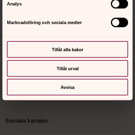
Analys
Tillbaka till toppen
Tillbaka till innehållet
Marknadsföring och sociala medier
Tillåt alla kakor
Kontakt
Tillåt urval
Kalender
Avvisa
Hitta snabbt
Sociala kanaler