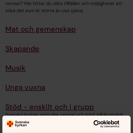
retreat? Här hittar du olika tillfällen och möjligheter att
söka det som är större än oss själva.
Mat och gemenskap
Skapande
Musik
Unga vuxna
Stöd - enskilt och i grupp
Svenska kyrkan erbjuder samtal och stöd, både enskilt
och i grupp. I samtalen kan du möta diakon, präst och
kurator.