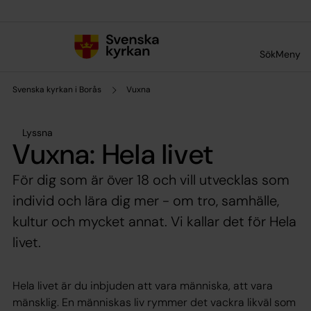
Till innehållet
Till undermeny
Sök
Meny
Svenska kyrkan i Borås
Vuxna
Lyssna
Vuxna: Hela livet
För dig som är över 18 och vill utvecklas som
individ och lära dig mer - om tro, samhälle,
kultur och mycket annat. Vi kallar det för Hela
livet.
Hela livet är du inbjuden att vara människa, att vara
mänsklig. En människas liv rymmer det vackra likväl som