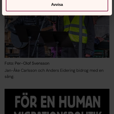
Avvisa
Foto: Per-Olof Svensson
Jan-Åke Carlsson och Anders Eidering bidrog med en
sång.