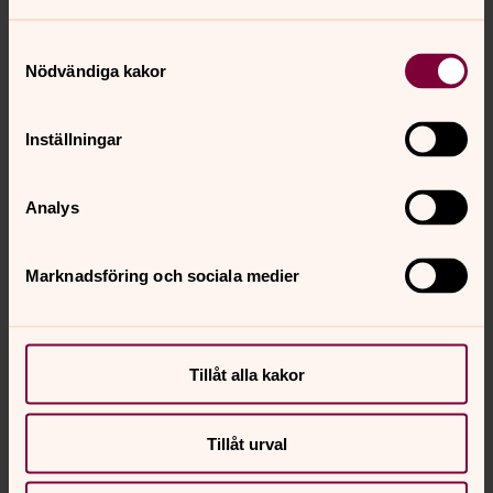
Samtyckesval
Nödvändiga kakor
Inställningar
Analys
Foto: Per-Olof Svensson
Marknadsföring och sociala medier
Kyrkorådets ordförande Roger Olsson höll ett särskilt
gripande tal där han tog upp ömmande individuella
öden och påminde om Bibelns berättelse om den
Tillåt alla kakor
barmhärtige samariern.
Tillåt urval