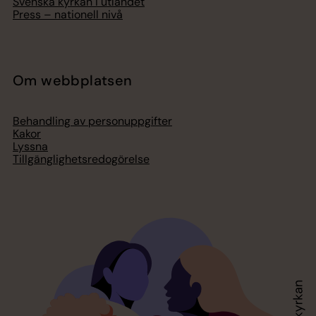
Svenska kyrkan i utlandet
Press – nationell nivå
Om webbplatsen
Behandling av personuppgifter
Kakor
Lyssna
Tillgänglighetsredogörelse