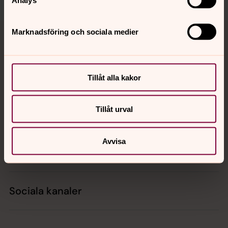
Tillbaka till toppen
Tillbaka till innehållet
Marknadsföring och sociala medier
Kontakt
Tillåt alla kakor
Tillåt urval
Kalender
Avvisa
Hitta snabbt
Sociala kanaler