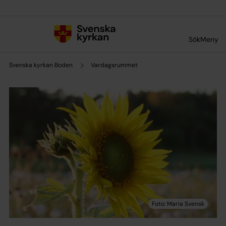
Till innehållet
Till undermeny
Sök
Meny
Svenska kyrkan Boden
Vardagsrummet