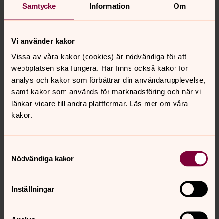
Samtycke
Information
Om
Sävasts församling
.
Vi använder kakor
Vissa av våra kakor (cookies) är nödvändiga för att
webbplatsen ska fungera. Här finns också kakor för
Veckans gudstjänster och
analys och kakor som förbättrar din användarupplevelse,
aktiviteter
samt kakor som används för marknadsföring och när vi
Information om kommande veckas verksamhet i
länkar vidare till andra plattformar. Läs mer om våra
Svenska kyrkan i Boden.
kakor.
Samtyckesval
Senast ändrad 10 juni 2026
Nödvändiga kakor
Synpunkter eller frågor på sidans
innehåll?
Inställningar
bodens.pastorat@svenskakyrkan.se
Dela
Analys