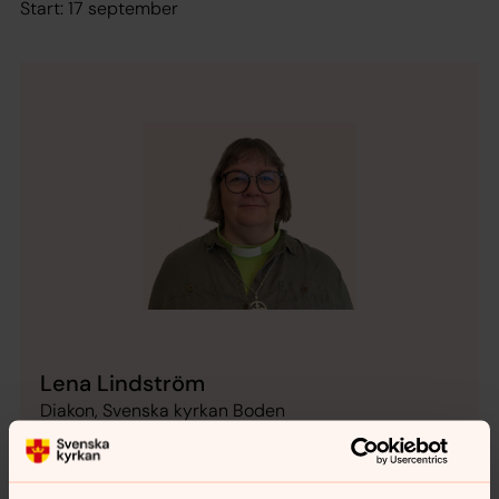
Start: 17 september
Lena Lindström
Diakon, Svenska kyrkan Boden
lena.m.lindstrom@svenskakyrkan.se
E-post: