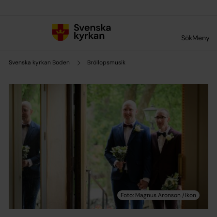
Till innehållet
Till undermeny
Sök
Meny
Svenska kyrkan Boden
Bröllopsmusik