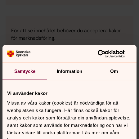
För att se innehållet behöver du acceptera kakor
för marknadsföring.
Ändra dina marknadsföring för kakor
Samtycke
Information
Om
Konsert: När bröllopsklockor
klingar
Vi använder kakor
Onsdag 6 maj kl. 19.00 i Överluleå kyrka - Välkommen till
Vissa av våra kakor (cookies) är nödvändiga för att
en konsert innehållande sång och musik som kan spelas
webbplatsen ska fungera. Här finns också kakor för
vid vigslar.
analys och kakor som förbättrar din användarupplevelse,
samt kakor som används för marknadsföring och när vi
länkar vidare till andra plattformar. Läs mer om våra
Vigselgudstjänsten