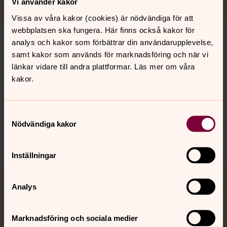
Vi använder kakor
Vissa av våra kakor (cookies) är nödvändiga för att
webbplatsen ska fungera. Här finns också kakor för
analys och kakor som förbättrar din användarupplevelse,
samt kakor som används för marknadsföring och när vi
Senast ändrad 28 april 2022
länkar vidare till andra plattformar. Läs mer om våra
Synpunkter eller frågor på sidans
kakor.
innehåll?
artemarks.pastorat@svenskakyrkan.se
Samtyckesval
Dela
Nödvändiga kakor
Inställningar
Tillbaka till toppen
Tillbaka till innehållet
Analys
Marknadsföring och sociala medier
Kontakt