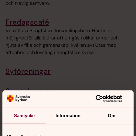
och trevlig samvaro.
Fredagscafé
Vi träffas i Bengtsfors församlingshem. Här finns
möjlighet för alla åldrar att umgås i olika former och
njuta av fika och gemenskap. Kvällen avslutas med
aftonbön och lovsång i Bengtsfors kyrka.
Syföreningar
Samtalsgrupp
Stilla dag
Samtycke
Information
Om
Tre gånger per år samlas vi till en retreatdag. Vi ber
tideböner tillsammans, mediterar över en bibeltext och
har gott om tid för eftertanke och bön.