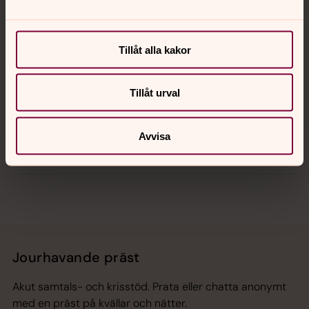
Kalender
Tillåt alla kakor
Tillåt urval
Hitta snabbt
Avvisa
Sociala kanaler
Jourhavande präst
Akut samtals- och krisstöd. Prata eller chatta anonymt
med en präst på kvällar och nätter.