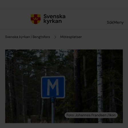
Till innehållet
Till undermeny
Sök
Meny
Svenska kyrkan i Bengtsfors
Mötesplatser