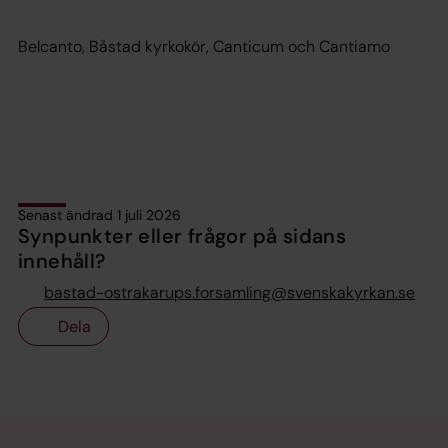
Belcanto, Båstad kyrkokör, Canticum och Cantiamo
Senast ändrad 1 juli 2026
Synpunkter eller frågor på sidans
innehåll?
bastad-ostrakarups.forsamling@svenskakyrkan.se
Dela
Tillbaka till toppen
Tillbaka till innehållet