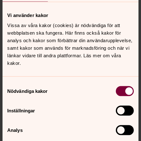
och var med, Du med!
BÅSTADS BARNKÖR
Vi använder kakor
för pojkar och flickor från förskolan och uppåt,
Vissa av våra kakor (cookies) är nödvändiga för att
övar på onsdagar kl. 15.30-16.30.
webbplatsen ska fungera. Här finns också kakor för
i musiksalen på högstadiet på Strandängsskolan.
analys och kakor som förbättrar din användarupplevelse,
Vi sjunger vid familjegudstjänster och Lucia.
samt kakor som används för marknadsföring och när vi
Ledare: Andreas & Tara
länkar vidare till andra plattformar. Läs mer om våra
kakor.
BÅSTADS UNGDOMSKÖR Åk 4-6
övar efter barnkören onsdagar 16.45-17.45
i musiksalen på högstadiet på Strandängsskolan
Samtyckesval
Ledare: Andreas & Tara
Nödvändiga kakor
BARNKÖREN PIGGELIN
Kören för de yngre barnen i klass F-2.
Inställningar
Vi medverkar vid familjegudstjänster och Lucia
Måndagar kl. 14-14.45 Östra Karups församlingshem.
Analys
Ledare: Anne & Tara