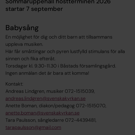
Sommaruppehåll höstterminen 2026
startar 7 september
Babysång
En möjlighet för dig och ditt barn att tillsammans
uppleva musiken.
Här får småttingar och pyren lustfylld stimulans för alla
sinnen och fika efteråt.
Torsdagar kl. 9.30-11.30 i Båstads församlingsgård.
Ingen anmälan det är bara att komma!
Kontakt:
Andreas Lindgren, musiker 072-1515039,
andreas.lindgren@svenskakyrkan.se
Anette Boman, diakon/pedagog 072-1515070,
anette.boman@svenskakyrkan.se
Tara Paulsson, sångledarre 072-4439481,
tarapaulsson@gmail.com