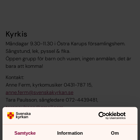
Kyrkis
Måndagar 9.30-11.30 i Östra Karups församlingshem.
Sångstund, lek, pyssel & fika.
Öppen grupp för barn och vuxen, ingen anmälan, det är
bara att komma!
Kontakt:
Anne Ferm, kyrkomusiker 0431-787 15,
anne.ferm@svenskakyrkan.se
Tara Paulsson, sångledare 072-4439481,
tarapaulsson@gmail.com
Barn och ungdomskörer
Samtycke
Information
Om
Många har upptäckt hur kul det är att sjunga i kör. Kom