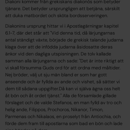
Diakoni kommer från grekiskans diakonós som betyder
tjänare. Det betyder ursprungligen att betjäna, särskilt
att duka matbordet och sköta bordsserveringen.
Diakonins ursprung hittar vi i Apostlagärningar kapitel
6.1-7, där det står att "Vid denna tid, då lärjungarnas
antal ständigt växte, började de grekisk talande judarna
klaga över att de infödda judarna åsidosatte deras
änkor vid den dagliga utspisningen. De tolv kallade
samman alla lärjungarna och sade: "Det är inte riktigt att
vi skall försumma Guds ord för att ordna med måltider.
Nej bröder, välj ut sju män bland er som har gott
anseende och är fyllda av ande och vishet, så sätter vi
dem till sådana uppgifter.Då kan vi själva ägna oss helt
åt bön och åt ordet tjänst." Alla de församlade gillade
förslaget och de valde Stefanos, en man fylld av tro och
helig ande, Filippos, Prochoros, Nikanor, Timon,
Parmenas och Nikalaos, en proselyt från Antiochia, och
förde dem fram till apostlarna som bad en bön och lade