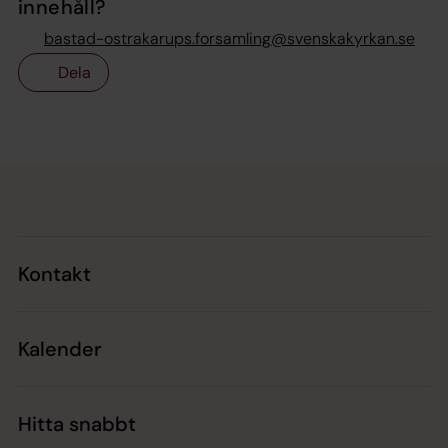
innehåll?
bastad-ostrakarups.forsamling@svenskakyrkan.se
Dela
Tillbaka till toppen
Tillbaka till innehållet
Kontakt
Kalender
Hitta snabbt