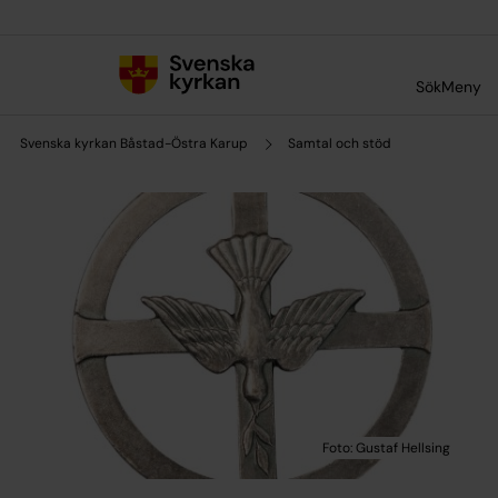
Till innehållet
Till undermeny
Sök
Meny
Svenska kyrkan Båstad-Östra Karup
Samtal och stöd