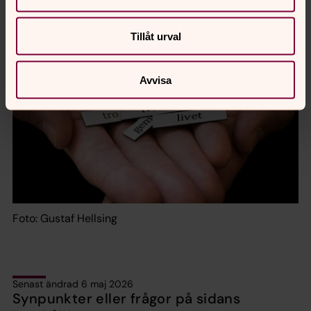
Tillåt urval
Avvisa
Foto: Gustaf Hellsing
Senast ändrad 6 maj 2026
Synpunkter eller frågor på sidans