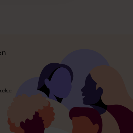
en
relse