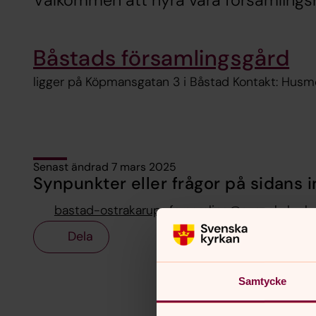
Välkommen att hyra våra församling
Båstads församlingsgård
ligger på Köpmansgatan 3 i Båstad Kontakt: Hus
Senast ändrad 7 mars 2025
Synpunkter eller frågor på sidans i
bastad-ostrakarups.forsamling@svenskakyrka
Dela
Samtycke