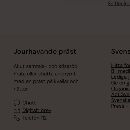
Se fler 
Jourhavande präst
Svens
Hitta f
Akut samtals- och krisstöd.
Bli med
Prata eller chatta anonymt
Lediga 
med en präst på kvällar och
Ge en g
Organis
nätter.
Act Sve
Svenska
Chatt
Press – 
Digitalt brev
Telefon 112