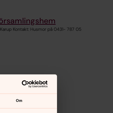
församlingshem
Ö Karup Kontakt: Husmor på 0431- 787 05
Om