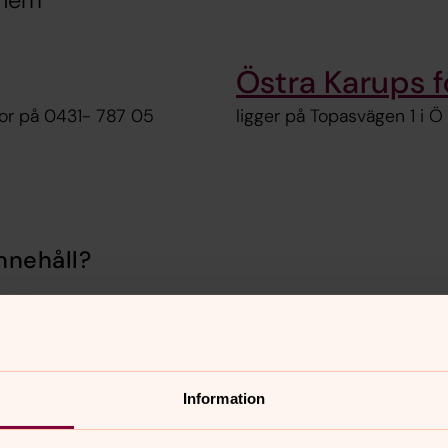
shem
Östra Karups 
mor på 0431- 787 05
ligger på Topasvägen 1 i 
nnehåll?
n.se
Information