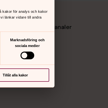
å kakor för analys och kakor
 länkar vidare till andra
Sociala kanaler
&
Facebook
Marknadsföring och
Instagram
Vimeo
sociala medier
?
dar
Tillåt alla kakor