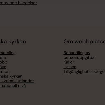
kommande händelser
ka kyrkan
Om webbplats
örsamling
Behandling av
lem
personuppgifter
jobb
Kakor
åva
Lyssna
ation
Tillgänglighetsredogö
nska kyrkan
 kyrkan i utlandet
nationell nivå