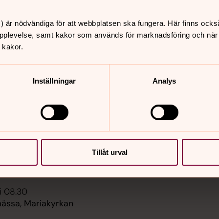
) är nödvändiga för att webbplatsen ska fungera. Här finns ocks
pplevelse, samt kakor som används för marknadsföring och när vi
 kakor.
er
Hitta snabbt
Dop, Vigsel, Begravning 
 11.00
Inställningar
Analys
Gudstjänster
st med dop,
Dopet
kan
Nyfiken på konfirmation
Bröllop/Vigsel
i 08.30
Begravning
Församlingens kyrkogår
ssa, Mariakyrkan
Sidkarta
Tillåt urval
i 10.00
st, Östra Karups kyrka
i 08.30
ssa, Mariakyrkan