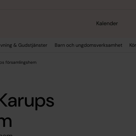
Kalender
avning & Gudstjänster
Barn och ungdomsverksamhet
Kö
ps församlingshem
Karups
em