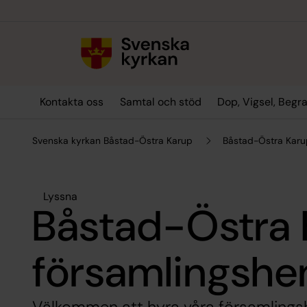
Till innehållet
Till undermeny
Kontakta oss
Samtal och stöd
Dop, Vigsel, Begr
Svenska kyrkan Båstad-Östra Karup
Båstad-Östra Karu
Lyssna
Båstad-Östra 
församlingsh