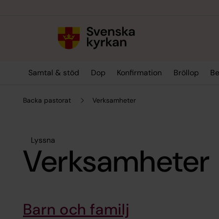
Till innehållet
Till undermeny
Samtal & stöd
Dop
Konfirmation
Bröllop
Be
Backa pastorat
Verksamheter
Lyssna
Verksamheter
Barn och familj