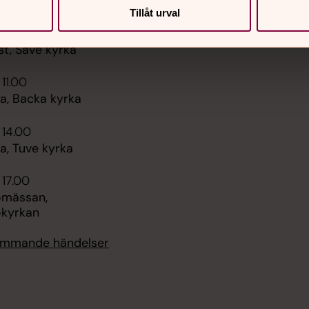
er
Hitta snabbt
Tillåt urval
Sidkarta
 11.00
st, Säve kyrka
 11.00
, Backa kyrka
 14.00
, Tuve kyrka
 17.00
omässan,
kyrkan
kommande händelser