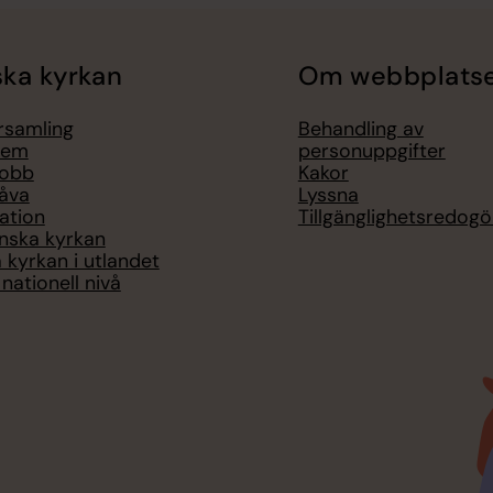
ka kyrkan
Om webbplats
örsamling
Behandling av
lem
personuppgifter
jobb
Kakor
åva
Lyssna
ation
Tillgänglighetsredogö
nska kyrkan
 kyrkan i utlandet
nationell nivå