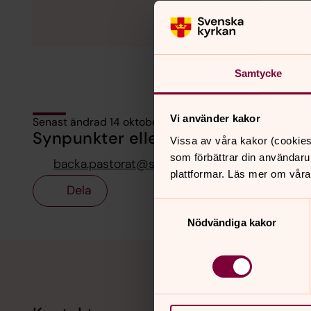
Samtycke
Vi använder kakor
Senast ändrad 14 oktober 2025
Synpunkter eller frågor på sidans i
Vissa av våra kakor (cookies
som förbättrar din användaru
backa.pastorat@svenskakyrkan.se
plattformar. Läs mer om våra
Dela
Samtyckesval
Nödvändiga kakor
Tillbaka till toppen
Tillbaka till innehållet