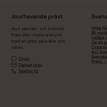
Jourhavande präst
Svens
Hitta f
Akut samtals- och krisstöd.
Bli med
Prata eller chatta anonymt
Lediga 
med en präst på kvällar och
Ge en g
Organis
nätter.
Act Sve
Svenska
Chatt
Press – 
Digitalt brev
Telefon 112