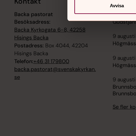
Kontakt
Kalend
Avvisa
Backa pastorat
9 augusti
Besöksadress:
Gudstjän
Backa Kyrkogata 6-8, 42258
9 augusti
Hisings Backa
Högmässa
Postadress:
Box 4044, 42204
Hisings Backa
9 augusti
Telefon:
+46 31 179800
Högmässa
backa.pastorat@svenskakyrkan.
se
9 augusti
Brunnsb
Brunnsbo
Se fler 