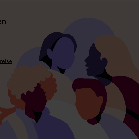
en
relse