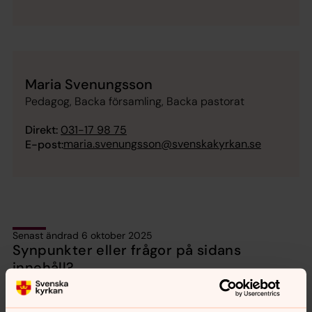
Maria Svenungsson
Pedagog, Backa församling, Backa pastorat
Direkt:
031-17 98 75
maria.svenungsson@svenskakyrkan.se
E-post:
Senast ändrad 6 oktober 2025
Synpunkter eller frågor på sidans
innehåll?
backa.pastorat@svenskakyrkan.se