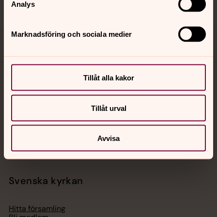
Analys
Marknadsföring och sociala medier
Jourhavande präst
Akut samtals- och krisstöd. Prata eller chatta anonymt
Tillåt alla kakor
med en präst på kvällar och nätter.
Tillåt urval
Chatt
Digitalt brev
Telefon 112
Avvisa
Svenska kyrkan
Hitta församling