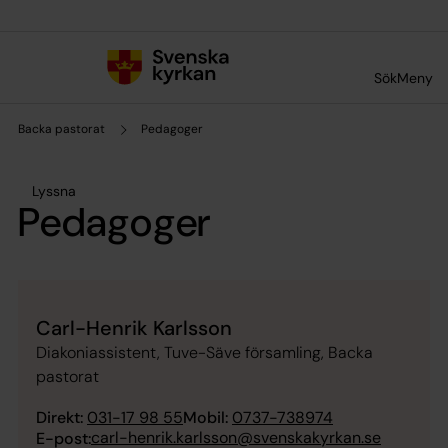
Till innehållet
Till undermeny
Sök
Meny
Backa pastorat
Pedagoger
Lyssna
Pedagoger
Carl-Henrik Karlsson
Diakoniassistent, Tuve-Säve församling, Backa
pastorat
Direkt:
031-17 98 55
Mobil:
0737-738974
carl-henrik.karlsson@svenskakyrkan.se
E-post: