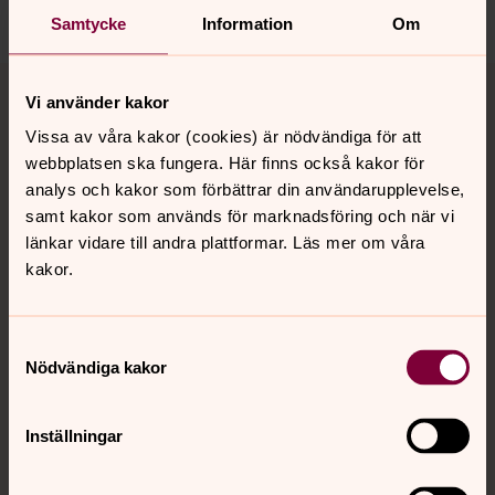
Dela
Samtycke
Information
Om
Tillbaka till toppen
Tillbaka till innehållet
Vi använder kakor
Vissa av våra kakor (cookies) är nödvändiga för att
webbplatsen ska fungera. Här finns också kakor för
Kontakt
analys och kakor som förbättrar din användarupplevelse,
samt kakor som används för marknadsföring och när vi
länkar vidare till andra plattformar. Läs mer om våra
Kalender
kakor.
Samtyckesval
Hitta snabbt
Nödvändiga kakor
Sociala kanaler
Inställningar