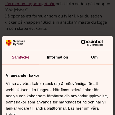
Läs mer om uppdraget här
och klicka sedan på knappen
”Sök jobbet”.
Då öppnas ett formulär som du fyller i. När du sedan
klickar på knappen ”Skicka in ansökan” måste du logga
in och skapa ett konto.
Samtycke
Information
Om
Synpunkter eller frågor på sidans
Vi använder kakor
innehåll?
Vissa av våra kakor (cookies) är nödvändiga för att
backa.pastorat@svenskakyrkan.se
webbplatsen ska fungera. Här finns också kakor för
Dela
analys och kakor som förbättrar din användarupplevelse,
samt kakor som används för marknadsföring och när vi
länkar vidare till andra plattformar. Läs mer om våra
Tillbaka till toppen
Tillbaka till innehållet
kakor.