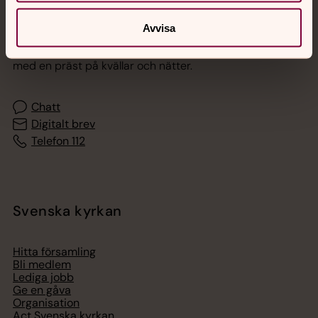
Jourhavande präst
Avvisa
Akut samtals- och krisstöd. Prata eller chatta anonymt
med en präst på kvällar och nätter.
Chatt
Digitalt brev
Telefon 112
Svenska kyrkan
Hitta församling
Bli medlem
Lediga jobb
Ge en gåva
Organisation
Act Svenska kyrkan