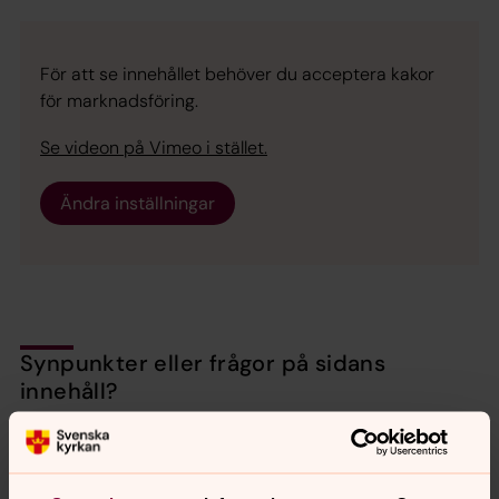
För att se innehållet behöver du acceptera kakor
för marknadsföring.
Se videon på Vimeo i stället.
Ändra inställningar
Synpunkter eller frågor på sidans
innehåll?
backa.pastorat@svenskakyrkan.se
Dela