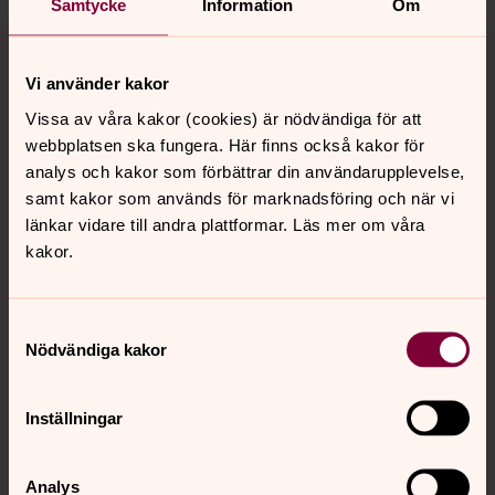
Samtycke
Information
Om
Tillbaka till toppen
Tillbaka till innehållet
Vi använder kakor
Vissa av våra kakor (cookies) är nödvändiga för att
Kontakt
webbplatsen ska fungera. Här finns också kakor för
analys och kakor som förbättrar din användarupplevelse,
samt kakor som används för marknadsföring och när vi
länkar vidare till andra plattformar. Läs mer om våra
Kalender
kakor.
Hitta snabbt
Samtyckesval
Nödvändiga kakor
Sociala kanaler
Inställningar
Analys