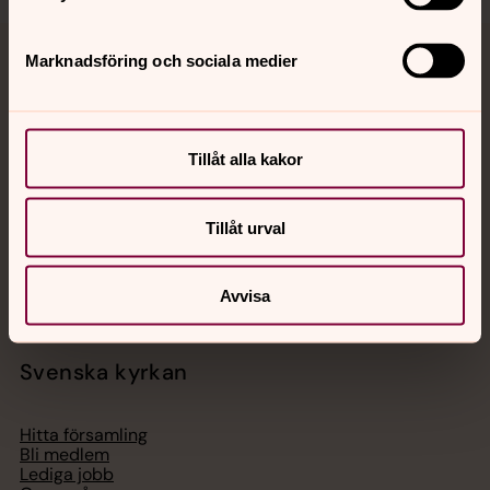
Marknadsföring och sociala medier
Jourhavande präst
Akut samtals- och krisstöd. Prata eller chatta anonymt
med en präst på kvällar och nätter.
Tillåt alla kakor
Chatt
Tillåt urval
Digitalt brev
Telefon 112
Avvisa
Svenska kyrkan
Hitta församling
Bli medlem
Lediga jobb