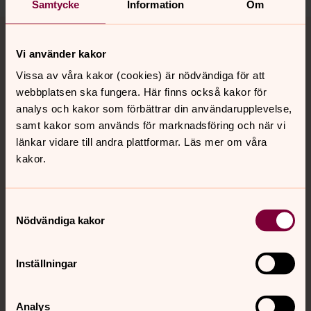
Samtycke
Information
Om
Tillbaka till toppen
Tillbaka till innehållet
Vi använder kakor
Vissa av våra kakor (cookies) är nödvändiga för att
Kontakt
webbplatsen ska fungera. Här finns också kakor för
analys och kakor som förbättrar din användarupplevelse,
samt kakor som används för marknadsföring och när vi
länkar vidare till andra plattformar. Läs mer om våra
Kalender
kakor.
Hitta snabbt
Samtyckesval
Nödvändiga kakor
Sociala kanaler
Inställningar
Analys