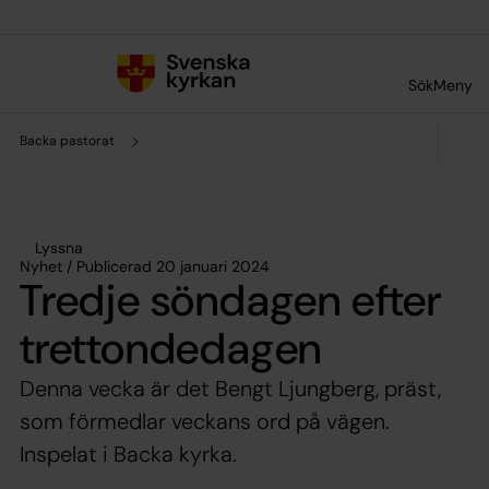
Till innehållet
Till undermeny
Sök
Meny
Backa pastorat
Lyssna
Nyhet / Publicerad 20 januari 2024
Tredje söndagen efter
trettondedagen
Denna vecka är det Bengt Ljungberg, präst,
som förmedlar veckans ord på vägen.
Inspelat i Backa kyrka.