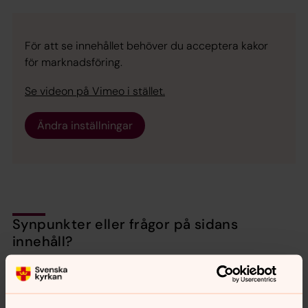
För att se innehållet behöver du acceptera kakor
för marknadsföring.
Se videon på Vimeo i stället.
Ändra inställningar
Synpunkter eller frågor på sidans
innehåll?
backa.pastorat@svenskakyrkan.se
Dela