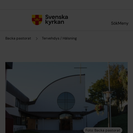
Till innehållet
Till undermeny
Sök
Meny
Backa pastorat
Tervehdys / Hälsning