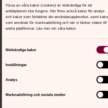
Dela
Vissa av våra kakor (cookies) är nödvändiga för att
webbplatsen ska fungera. Här finns också kakor för analys
och kakor som förbättrar din användarupplevelse, samt kako
Tillbaka till toppen
Tillbaka till innehållet
som används för marknadsföring och när vi länkar vidare till
andra plattformar. Läs mer om våra kakor.
Kontakt
Samtyckesval
Nödvändiga kakor
Kalender
Inställningar
Hitta snabbt
Analys
Marknadsföring och sociala medier
Sociala kanaler