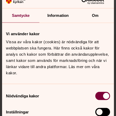
innehåll?
backa.pastorat@svenskakyrkan.se
Samtycke
Information
Om
Dela
Vi använder kakor
Tillbaka till toppen
Tillbaka till innehållet
Vissa av våra kakor (cookies) är nödvändiga för att
webbplatsen ska fungera. Här finns också kakor för
analys och kakor som förbättrar din användarupplevelse,
samt kakor som används för marknadsföring och när vi
Kontakt
länkar vidare till andra plattformar. Läs mer om våra
kakor.
Kalender
Samtyckesval
Nödvändiga kakor
Hitta snabbt
Inställningar