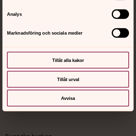
Sociala kanaler
Analys
Marknadsföring och sociala medier
Jourhavande präst
Tillåt alla kakor
Akut samtals- och krisstöd. Prata eller chatta anonymt
med en präst på kvällar och nätter.
Tillåt urval
Chatt
Avvisa
Digitalt brev
Telefon 112