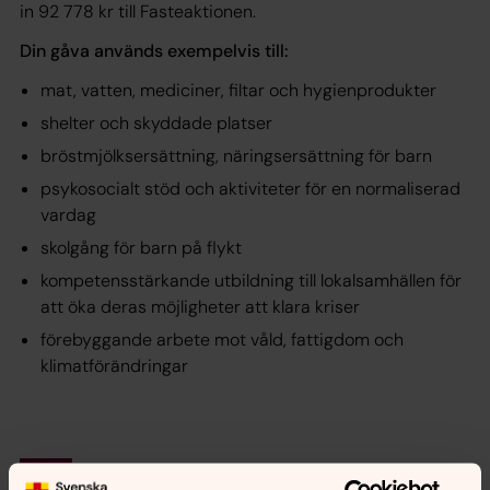
in 92 778 kr till Fasteaktionen.
Din gåva används exempelvis till:
mat, vatten, mediciner, filtar och hygienprodukter
shelter och skyddade platser
bröstmjölksersättning, näringsersättning för barn
psykosocialt stöd och aktiviteter för en normaliserad
vardag
skolgång för barn på flykt
kompetensstärkande utbildning till lokalsamhällen för
att öka deras möjligheter att klara kriser
förebyggande arbete mot våld, fattigdom och
klimatförändringar
Synpunkter eller frågor på sidans