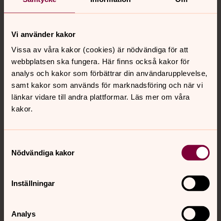
Vi använder kakor
Kontakt
Vissa av våra kakor (cookies) är nödvändiga för att
webbplatsen ska fungera. Här finns också kakor för
analys och kakor som förbättrar din användarupplevelse,
Kalender
samt kakor som används för marknadsföring och när vi
länkar vidare till andra plattformar. Läs mer om våra
kakor.
Hitta snabbt
Samtyckesval
Nödvändiga kakor
Sociala kanaler
Inställningar
Analys