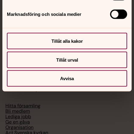
Jourhavande präst
Marknadsföring och sociala medier
Akut samtals- och krisstöd. Prata eller chatta anonymt
med en präst på kvällar och nätter.
Tillåt alla kakor
Chatt
Digitalt brev
Telefon 112
Tillåt urval
Avvisa
Svenska kyrkan
Hitta församling
Bli medlem
Lediga jobb
Ge en gåva
Organisation
Act Svenska kyrkan