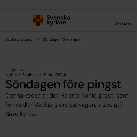
Till innehållet
Till undermeny
Sök
Meny
Backa pastorat
Söndagen före pingst
Lyssna
Nyhet / Publicerad 11 maj 2024
Söndagen före pingst
Denna vecka är det Helena Nohle, präst, som
förmedlar Veckans ord på vägen, inspelat i
Säve kyrka.