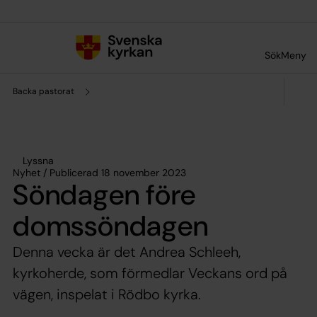
Till innehållet
Till undermeny
Sök
Meny
Backa pastorat
Lyssna
Nyhet / Publicerad 18 november 2023
Söndagen före
domssöndagen
Denna vecka är det Andrea Schleeh,
kyrkoherde, som förmedlar Veckans ord på
vägen, inspelat i Rödbo kyrka.