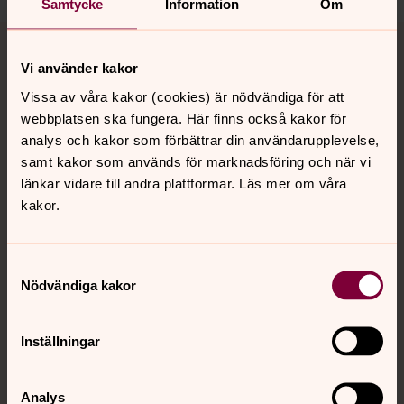
Samtycke
Information
Om
Tillbaka till toppen
Tillbaka till innehållet
Vi använder kakor
Vissa av våra kakor (cookies) är nödvändiga för att
Kontakt
webbplatsen ska fungera. Här finns också kakor för
analys och kakor som förbättrar din användarupplevelse,
samt kakor som används för marknadsföring och när vi
länkar vidare till andra plattformar. Läs mer om våra
Kalender
kakor.
Hitta snabbt
Samtyckesval
Nödvändiga kakor
Sociala kanaler
Inställningar
Analys