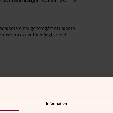
edarbetare har genomgått ett arbete
att arbeta aktivt för mångfald och
nnehåll?
Information