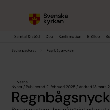
Till innehållet
Till undermeny
Samtal & stöd
Dop
Konfirmation
Bröllop
Be
Backa pastorat
Regnbågsnyckeln
Lyssna
Nyhet / Publicerad 21 februari 2025 / Ändrad 13 mars 
Regnbågsnyck
Backa pastorat har påbörjat arbete