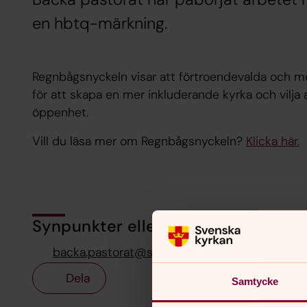
en hbtq-märkning.
Regnbågsnyckeln visar att förtroendevalda och m
för att skapa en mer inkluderande kyrka och vilja 
öppenhet.
Vill du läsa mer om Regnbågsnyckeln?
Klicka här.
Synpunkter eller frågor på sidans i
backa.pastorat@svenskakyrkan.se
Dela
Samtycke