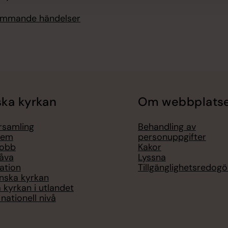
kommande händelser
ka kyrkan
Om webbplats
örsamling
Behandling av
lem
personuppgifter
jobb
Kakor
åva
Lyssna
ation
Tillgänglighetsredogö
nska kyrkan
 kyrkan i utlandet
nationell nivå