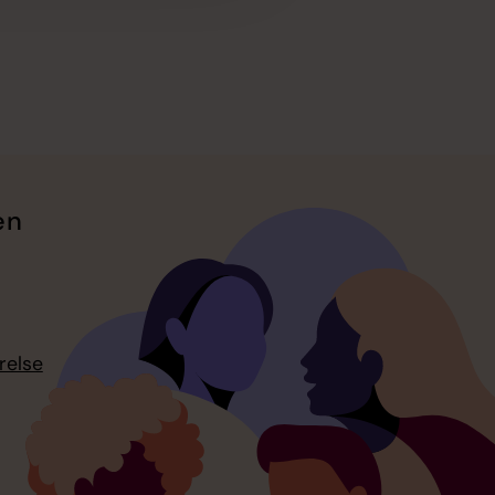
en
relse