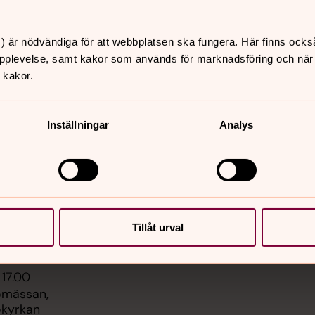
) är nödvändiga för att webbplatsen ska fungera. Här finns ocks
pplevelse, samt kakor som används för marknadsföring och när vi
 kakor.
er
Hitta snabbt
Sidkarta
 11.00
Inställningar
Analys
st, Säve kyrka
 11.00
, Backa kyrka
 14.00
Tillåt urval
, Tuve kyrka
 17.00
omässan,
kyrkan