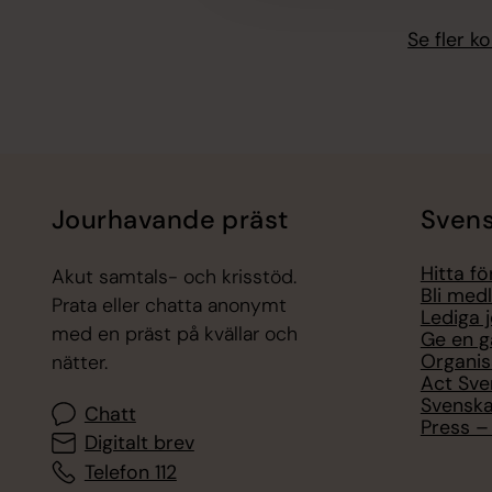
Se fler 
Jourhavande präst
Svens
Hitta f
Akut samtals- och krisstöd.
Bli med
Prata eller chatta anonymt
Lediga 
med en präst på kvällar och
Ge en g
Organis
nätter.
Act Sve
Svenska
Chatt
Press – 
Digitalt brev
Telefon 112