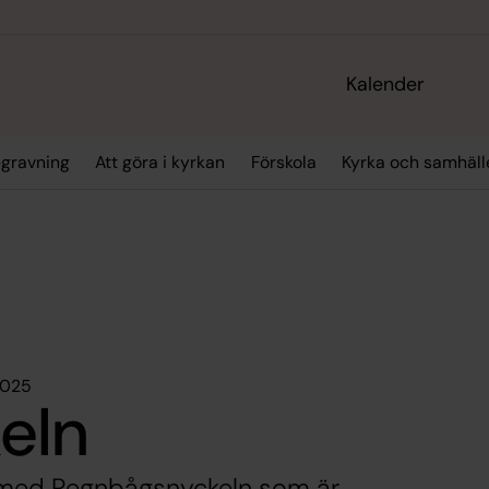
Kalender
gravning
Att göra i kyrkan
Förskola
Kyrka och samhäll
2025
eln
t med Regnbågsnyckeln som är