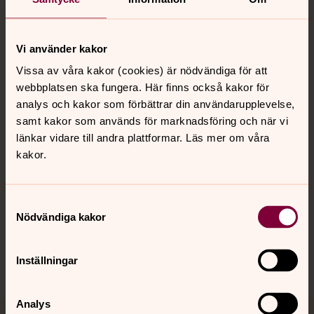
Vi använder kakor
Kontakt
Vissa av våra kakor (cookies) är nödvändiga för att
webbplatsen ska fungera. Här finns också kakor för
analys och kakor som förbättrar din användarupplevelse,
Kalender
samt kakor som används för marknadsföring och när vi
länkar vidare till andra plattformar. Läs mer om våra
kakor.
Hitta snabbt
Samtyckesval
Nödvändiga kakor
Sociala kanaler
Inställningar
Analys