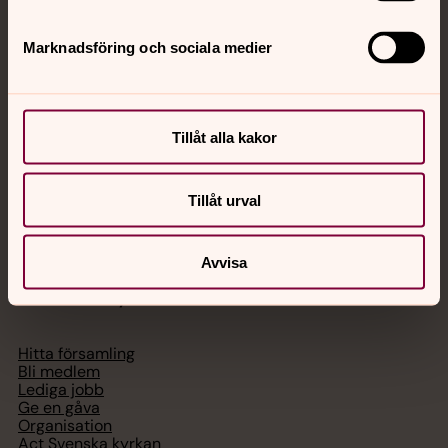
Jourhavande präst
Marknadsföring och sociala medier
Akut samtals- och krisstöd. Prata eller chatta anonymt
med en präst på kvällar och nätter.
Tillåt alla kakor
Chatt
Digitalt brev
Telefon 112
Tillåt urval
Avvisa
Svenska kyrkan
Hitta församling
Bli medlem
Lediga jobb
Ge en gåva
Organisation
Act Svenska kyrkan