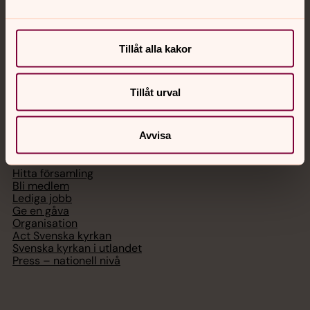
Chatt
Digitalt brev
Tillåt alla kakor
Telefon 112
Tillåt urval
Svenska kyrkan
Avvisa
Hitta församling
Bli medlem
Lediga jobb
Ge en gåva
Organisation
Act Svenska kyrkan
Svenska kyrkan i utlandet
Press – nationell nivå