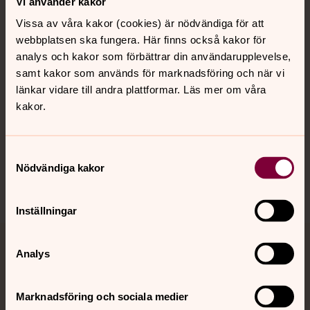
Vi använder kakor
Vissa av våra kakor (cookies) är nödvändiga för att
webbplatsen ska fungera. Här finns också kakor för
Kalender
analys och kakor som förbättrar din användarupplevelse,
samt kakor som används för marknadsföring och när vi
länkar vidare till andra plattformar. Läs mer om våra
Hitta snabbt
kakor.
Sociala kanaler
Samtyckesval
Nödvändiga kakor
Inställningar
Jourhavande präst
Analys
Akut samtals- och krisstöd. Prata eller chatta anonymt
Marknadsföring och sociala medier
med en präst på kvällar och nätter.