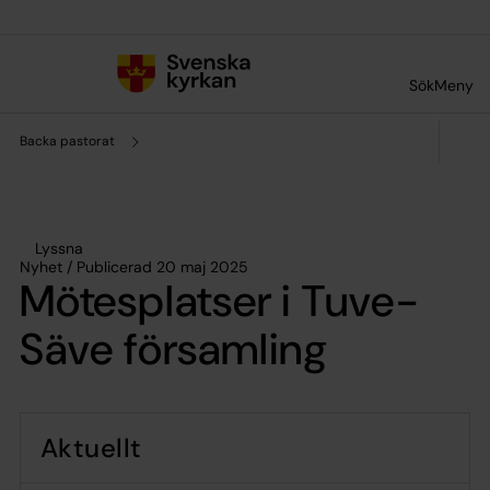
Till innehållet
Till undermeny
Sök
Meny
Backa pastorat
Lyssna
Nyhet / Publicerad 20 maj 2025
Mötesplatser i Tuve-
Säve församling
Aktuellt