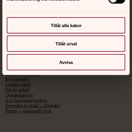
Chatt
Digitalt brev
Tillåt alla kakor
Telefon 112
Tillåt urval
Svenska kyrkan
Avvisa
Hitta församling
Bli medlem
Lediga jobb
Ge en gåva
Organisation
Act Svenska kyrkan
Svenska kyrkan i utlandet
Press – nationell nivå