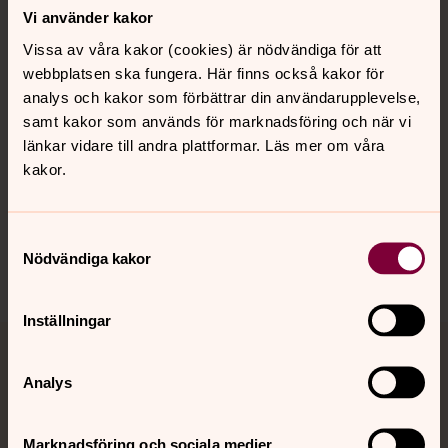
Vi använder kakor
Vissa av våra kakor (cookies) är nödvändiga för att
Kalender
webbplatsen ska fungera. Här finns också kakor för
analys och kakor som förbättrar din användarupplevelse,
samt kakor som används för marknadsföring och när vi
Hitta snabbt
länkar vidare till andra plattformar. Läs mer om våra
kakor.
Sociala kanaler
Samtyckesval
Nödvändiga kakor
Inställningar
Jourhavande präst
Analys
Akut samtals- och krisstöd. Prata eller chatta anonymt
med en präst på kvällar och nätter.
Marknadsföring och sociala medier