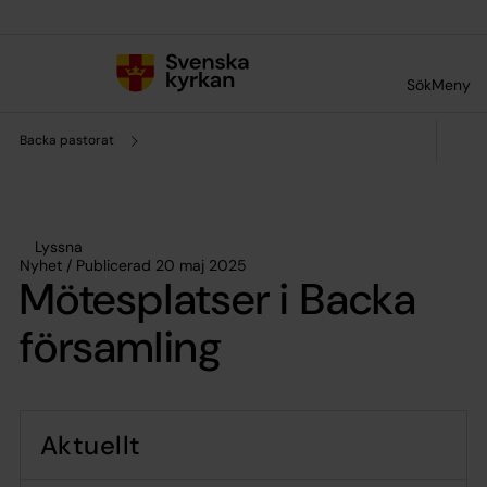
Till innehållet
Till undermeny
Sök
Meny
Backa pastorat
Lyssna
Nyhet / Publicerad 20 maj 2025
Mötesplatser i Backa
församling
Aktuellt