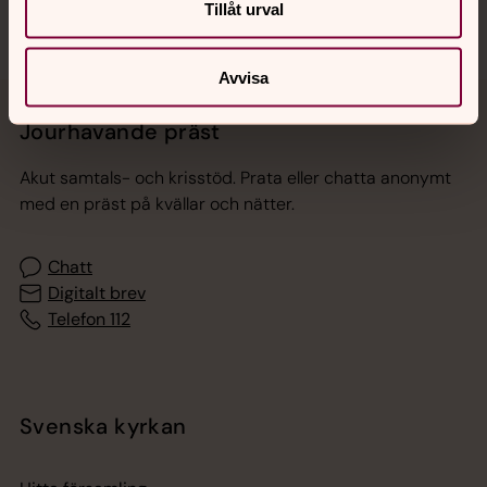
Tillåt urval
Avvisa
Jourhavande präst
Akut samtals- och krisstöd. Prata eller chatta anonymt
med en präst på kvällar och nätter.
Chatt
Digitalt brev
Telefon 112
Svenska kyrkan