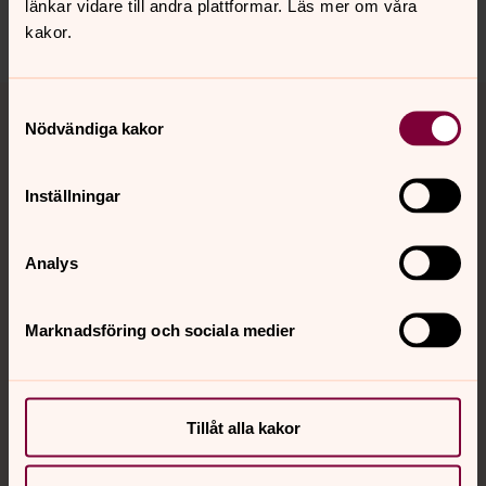
länkar vidare till andra plattformar. Läs mer om våra
Dela
kakor.
Tillbaka till toppen
Tillbaka till innehållet
Samtyckesval
Nödvändiga kakor
Inställningar
Kontakt
Analys
Kalender
Marknadsföring och sociala medier
Hitta snabbt
Tillåt alla kakor
Sociala kanaler