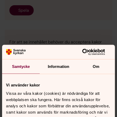
Spela
För att se innehållet behöver du acceptera kakor
för marknadsföring.
Ändra dina marknadsföring för kakor
Samtycke
Information
Om
Vi använder kakor
Vissa av våra kakor (cookies) är nödvändiga för att
Synpunkter eller frågor på sidans
webbplatsen ska fungera. Här finns också kakor för
innehåll?
analys och kakor som förbättrar din användarupplevelse,
samt kakor som används för marknadsföring och när vi
backa.pastorat@svenskakyrkan.se