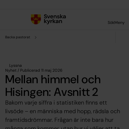
Till innehållet
Till undermeny
Sök
Meny
Backa pastorat
Lyssna
Nyhet / Publicerad 11 maj 2026
Mellan himmel och
Hisingen: Avsnitt 2
Bakom varje siffra i statistiken finns ett
livsöde – en människa med hopp, rädsla och
framtidsdrömmar. Frågan är inte bara hur
många som kommer, utan hur vi väljer att ta