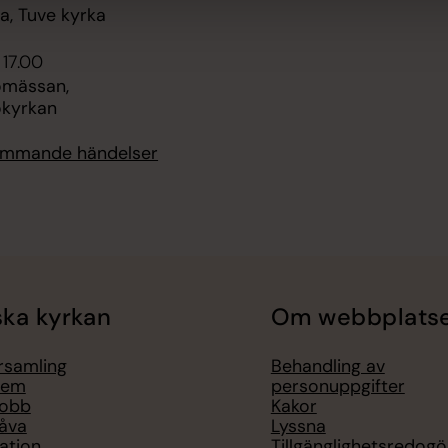
, Tuve kyrka
 17.00
omässan,
kyrkan
kommande händelser
ka kyrkan
Om webbplats
örsamling
Behandling av
lem
personuppgifter
jobb
Kakor
åva
Lyssna
ation
Tillgänglighetsredogö