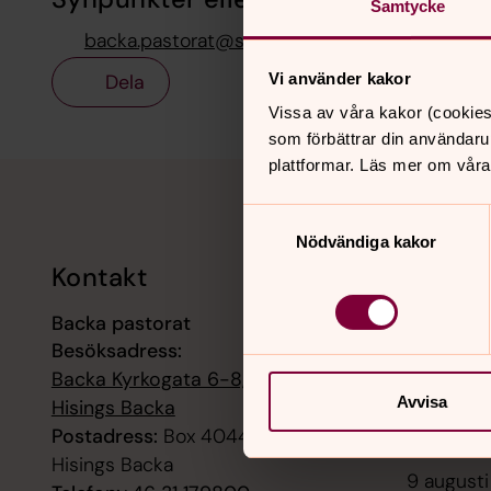
Samtycke
backa.pastorat@svenskakyrkan.se
Dela
Vi använder kakor
Vissa av våra kakor (cookies
som förbättrar din användaru
plattformar. Läs mer om våra
Tillbaka till toppen
Tillbaka till innehållet
Samtyckesval
Nödvändiga kakor
Kontakt
Kalend
Backa pastorat
9 augusti
Besöksadress:
Gudstjän
Backa Kyrkogata 6-8, 42258
9 augusti
Avvisa
Hisings Backa
Högmässa
Postadress:
Box 4044, 42204
Hisings Backa
9 augusti