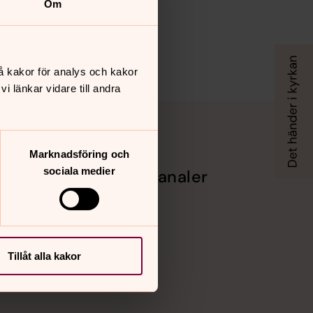
Om
å kakor för analys och kakor
 länkar vidare till andra
Marknadsföring och
sociala medier
Sociala kanaler
Facebook
Instagram
Vimeo
Tillåt alla kakor