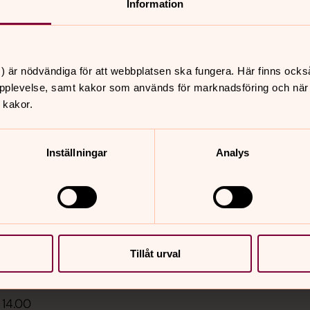
Information
) är nödvändiga för att webbplatsen ska fungera. Här finns ocks
pplevelse, samt kakor som används för marknadsföring och när vi
 kakor.
Inställningar
Analys
er
Hitta snabbt
Sidkarta
 11.00
st, Säve kyrka
 11.00
Tillåt urval
, Backa kyrka
 14.00