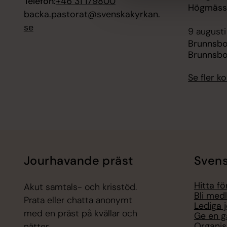
Telefon:
+46 31 179800
Högmässa
backa.pastorat@svenskakyrkan.
se
9 augusti
Brunnsb
Brunnsbo
Se fler 
Jourhavande präst
Svens
Hitta f
Akut samtals- och krisstöd.
Bli med
Prata eller chatta anonymt
Lediga 
med en präst på kvällar och
Ge en g
Organis
nätter.