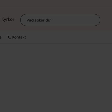
Sök
Kyrkor
e
📞 Kontakt