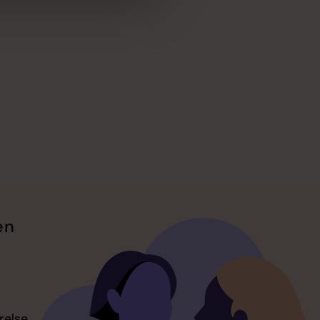
en
relse