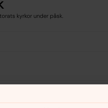
k
torats kyrkor under påsk.
nnehåll?