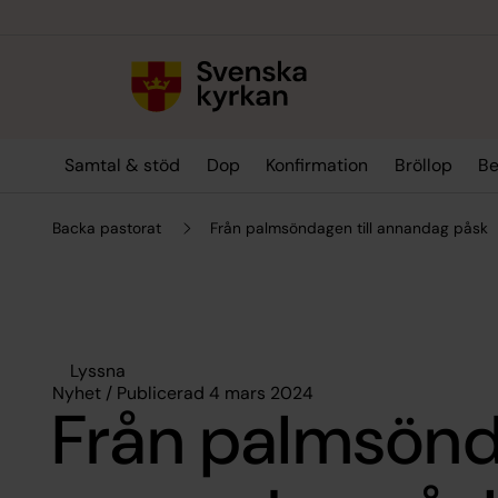
Till innehållet
Till undermeny
Samtal & stöd
Dop
Konfirmation
Bröllop
Be
Backa pastorat
Från palmsöndagen till annandag påsk
Lyssna
Nyhet / Publicerad 4 mars 2024
Från palmsönda