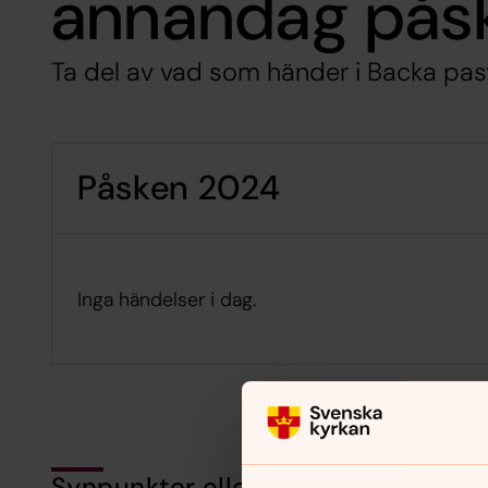
annandag pås
Ta del av vad som händer i Backa pas
Påsken 2024
Inga händelser i dag.
Synpunkter eller frågor på sidans i