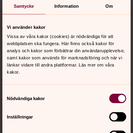
Samtycke
Information
Om
Tillbaka till toppen
Tillbaka till innehållet
Vi använder kakor
Vissa av våra kakor (cookies) är nödvändiga för att
Kontakt
webbplatsen ska fungera. Här finns också kakor för
analys och kakor som förbättrar din användarupplevelse,
samt kakor som används för marknadsföring och när vi
Kalender
länkar vidare till andra plattformar. Läs mer om våra
kakor.
Hitta snabbt
Samtyckesval
Nödvändiga kakor
Sociala kanaler
Inställningar