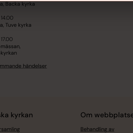
, Backa kyrka
 14.00
, Tuve kyrka
 17.00
omässan,
kyrkan
kommande händelser
ka kyrkan
Om webbplats
örsamling
Behandling av