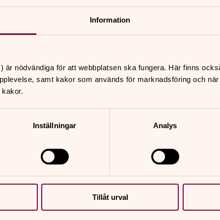
Information
nnehåll?
) är nödvändiga för att webbplatsen ska fungera. Här finns ocks
pplevelse, samt kakor som används för marknadsföring och när vi
 kakor.
Inställningar
Analys
er
Hitta snabbt
Sidkarta
 11.00
st, Säve kyrka
Tillåt urval
 11.00