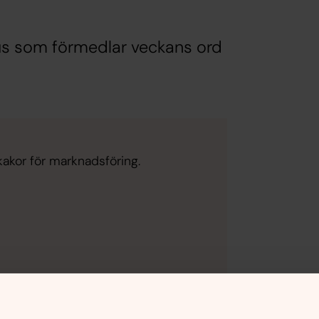
us som förmedlar veckans ord
kakor för marknadsföring.