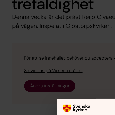
trefaldighet
Denna vecka är det präst Reijo Oivae
på vägen. Inspelat i Glöstorpskyrkan.
För att se innehållet behöver du acceptera 
Se videon på Vimeo i stället.
Ändra inställningar