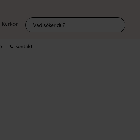
Sök
Kyrkor
e
📞 Kontakt