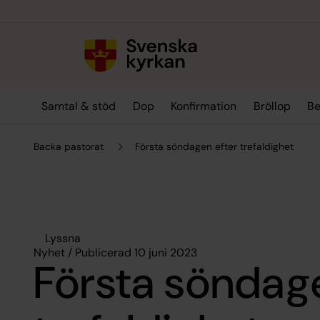
Till innehållet
Till undermeny
Samtal & stöd
Dop
Konfirmation
Bröllop
Be
Backa pastorat
Första söndagen efter trefaldighet
Lyssna
Nyhet / Publicerad 10 juni 2023
Första söndage