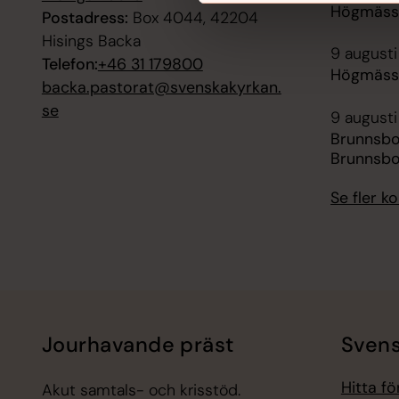
Högmässa
Postadress:
Box 4044, 42204
Hisings Backa
9 augusti
Telefon:
+46 31 179800
Högmässa
backa.pastorat@svenskakyrkan.
se
9 augusti
Brunnsb
Brunnsbo
Se fler 
Jourhavande präst
Svens
Hitta f
Akut samtals- och krisstöd.