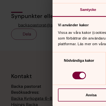
Samtycke
Synpunkter eller frågor på sidans i
backa.pastorat@svenskakyrkan.se
Vi använder kakor
Vissa av våra kakor (cookies
Dela
som förbättrar din användaru
plattformar. Läs mer om våra
Tillbaka till toppen
Tillbaka till innehållet
Samtyckesval
Nödvändiga kakor
Kontakt
Kalend
Backa pastorat
9 augusti
Besöksadress:
Gudstjän
Avvisa
Backa Kyrkogata 6-8, 42258
9 augusti
Hisings Backa