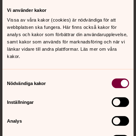
Kontakt
Vi använder kakor
Vissa av våra kakor (cookies) är nödvändiga för att
webbplatsen ska fungera. Här finns också kakor för
Kalender
analys och kakor som förbättrar din användarupplevelse,
samt kakor som används för marknadsföring och när vi
länkar vidare till andra plattformar. Läs mer om våra
Hitta snabbt
kakor.
Sociala kanaler
Samtyckesval
Nödvändiga kakor
Inställningar
Analys
Jourhavande präst