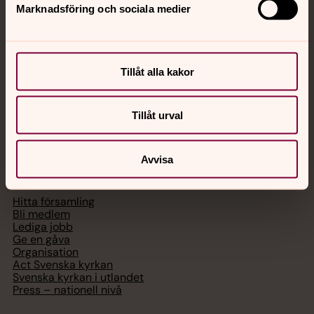
Akut samtals- och krisstöd. Prata eller chatta anonymt
Marknadsföring och sociala medier
med en präst på kvällar och nätter.
Chatt
Tillåt alla kakor
Digitalt brev
Telefon 112
Tillåt urval
Svenska kyrkan
Avvisa
Hitta församling
Bli medlem
Lediga jobb
Ge en gåva
Organisation
Act Svenska kyrkan
Svenska kyrkan i utlandet
Press – nationell nivå