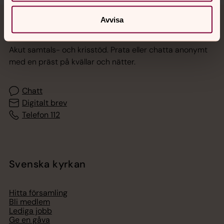
Avvisa
Jourhavande präst
Akut samtals- och krisstöd. Prata eller chatta anonymt
med en präst på kvällar och nätter.
Chatt
Digitalt brev
Telefon 112
Svenska kyrkan
Hitta församling
Bli medlem
Lediga jobb
Ge en gåva