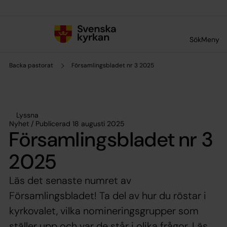
Till innehållet
Till undermeny
Sök
Meny
Backa pastorat
Församlingsbladet nr 3 2025
Lyssna
Nyhet / Publicerad 18 augusti 2025
Församlingsbladet nr 3
2025
Läs det senaste numret av
Församlingsbladet! Ta del av hur du röstar i
kyrkovalet, vilka nomineringsgrupper som
ställer upp och var de står i olika frågor. Läs