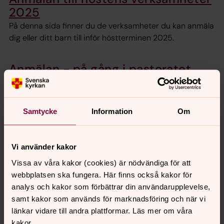
2025
På denna sida finner du de verksamheter du kan anmäla
dig eller ditt barn till inför höstterminen 2025.
Anmälan - på gång i pastoratet
På denna sida kan du anmäla dig till de evenemang som
kräver en anmälan under "På gång i pastoratet" i
Församlingsbladet nr 3 2025.
Samtycke
Information
Om
Vi använder kakor
Synpunkter eller frågor på sidans
Vissa av våra kakor (cookies) är nödvändiga för att
innehåll?
webbplatsen ska fungera. Här finns också kakor för
backa.pastorat@svenskakyrkan.se
analys och kakor som förbättrar din användarupplevelse,
samt kakor som används för marknadsföring och när vi
Dela
länkar vidare till andra plattformar. Läs mer om våra
kakor.