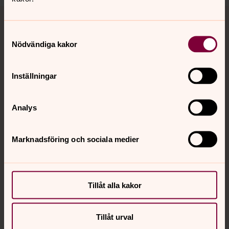
Tillbaka till toppen
Tillbaka till innehållet
Samtyckesval
Nödvändiga kakor
Kontakt
Inställningar
Kalender
Analys
Hitta snabbt
Marknadsföring och sociala medier
Sociala kanaler
Tillåt alla kakor
Tillåt urval