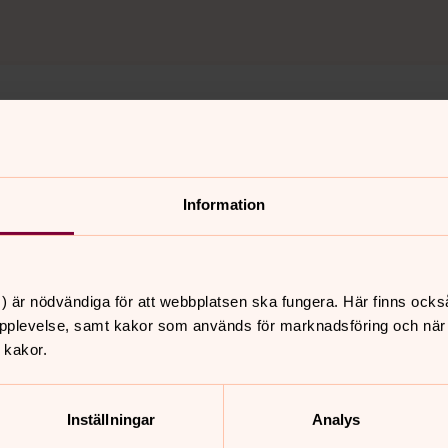
14
Anmälan - på 
naturkatastroferna i
På denna sida kan du anm
d i ett bostadsområde i
under "På gång i pastorate
Information
ver 400 personer blev
) är nödvändiga för att webbplatsen ska fungera. Här finns ocks
pplevelse, samt kakor som används för marknadsföring och när vi
 kakor.
nnehåll?
Inställningar
Analys