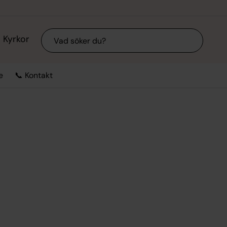
Sök
Kyrkor
e
📞 Kontakt