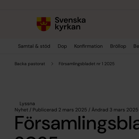
Till innehållet
Till undermeny
Samtal & stöd
Dop
Konfirmation
Bröllop
Be
Backa pastorat
Församlingsbladet nr 1 2025
Lyssna
Nyhet / Publicerad 2 mars 2025 / Ändrad 3 mars 2025
Församlingsbla