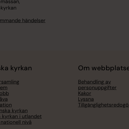
omässan,
kyrkan
kommande händelser
ka kyrkan
Om webbplats
örsamling
Behandling av
lem
personuppgifter
jobb
Kakor
åva
Lyssna
ation
Tillgänglighetsredogö
nska kyrkan
 kyrkan i utlandet
nationell nivå