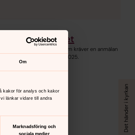
gång i pastoratet
äla dig till de evenemang som kräver en anmälan
t" i Församlingsbladet nr 3 2025.
Om
å kakor för analys och kakor
 länkar vidare till andra
Marknadsföring och
sociala medier