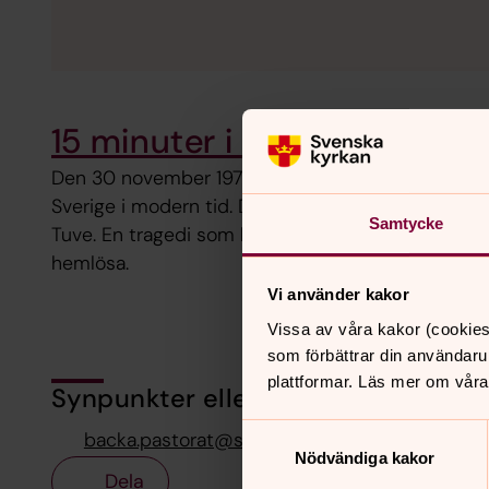
15 minuter i soffan: Avsnitt 
Den 30 november 1977, inträffade en av de värsta 
Sverige i modern tid. Det var ett kraftigt jordskre
Samtycke
Tuve. En tragedi som krävde nio dödsoffer och ö
hemlösa.
Vi använder kakor
Vissa av våra kakor (cookies
som förbättrar din användaru
plattformar. Läs mer om våra
Synpunkter eller frågor på sidans i
Samtyckesval
backa.pastorat@svenskakyrkan.se
Nödvändiga kakor
Dela