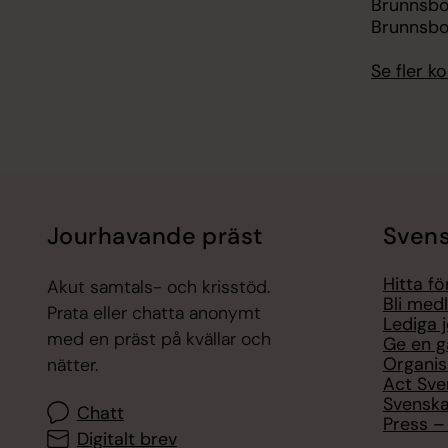
Brunnsb
Brunnsbo
Se fler 
Jourhavande präst
Svens
Hitta f
Akut samtals- och krisstöd.
Bli med
Prata eller chatta anonymt
Lediga 
med en präst på kvällar och
Ge en g
Organis
nätter.
Act Sve
Svenska
Chatt
Press – 
Digitalt brev