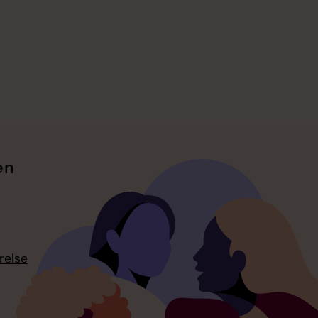
en
relse