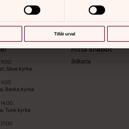
Tillåt urval
er
Hitta snabbt
Sidkarta
 11.00
st, Säve kyrka
 11.00
, Backa kyrka
 14.00
, Tuve kyrka
 17.00