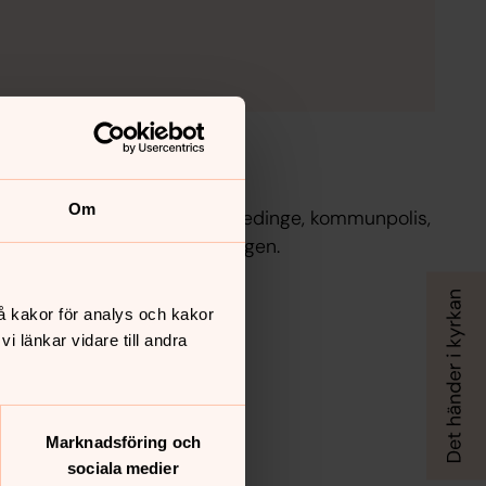
ffan: Avsnitt 10
Om
ter i soffan berättar Håkan Bredinge, kommunpolis,
ch ungdomar i området Hisingen.
å kakor för analys och kakor
 länkar vidare till andra
Marknadsföring och
sociala medier