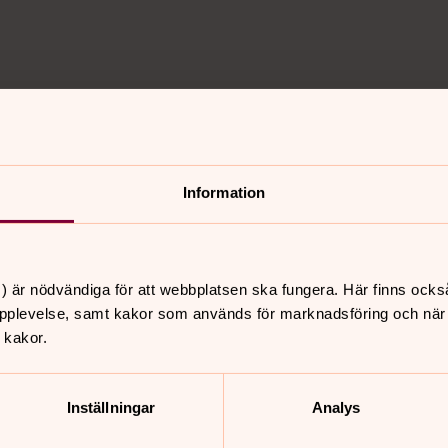
9
15 minuter i so
Information
 Sofia Svensson,
I detta avsnitt av 15 minu
 av Backa pastorat.
om tryggheten för barn o
) är nödvändiga för att webbplatsen ska fungera. Här finns ocks
pplevelse, samt kakor som används för marknadsföring och när vi
 kakor.
nnehåll?
Inställningar
Analys