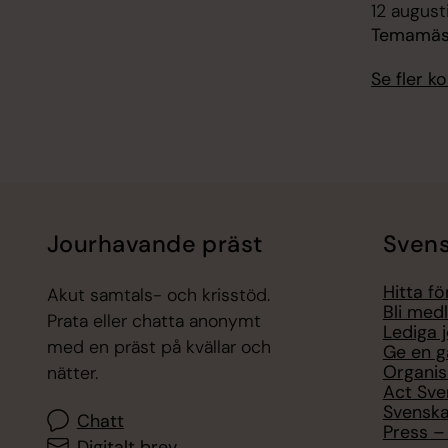
12 august
Temamäss
Se fler 
Jourhavande präst
Svens
Hitta f
Akut samtals- och krisstöd.
Bli med
Prata eller chatta anonymt
Lediga 
med en präst på kvällar och
Ge en g
Organis
nätter.
Act Sve
Svenska
Chatt
Press – 
Digitalt brev