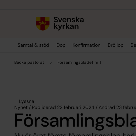
Till innehållet
Till undermeny
Samtal & stöd
Dop
Konfirmation
Bröllop
Be
Backa pastorat
Församlingsbladet nr 1
Lyssna
Nyhet / Publicerad 22 februari 2024 / Ändrad 23 febru
Församlingsbla
Nu är året första församlingsblad här!