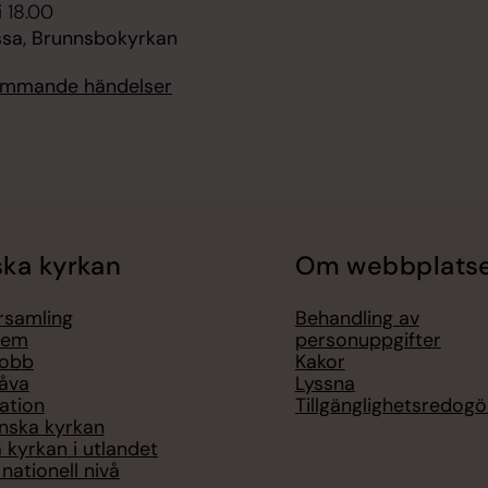
i 18.00
a, Brunnsbokyrkan
kommande händelser
ka kyrkan
Om webbplats
örsamling
Behandling av
lem
personuppgifter
jobb
Kakor
åva
Lyssna
ation
Tillgänglighetsredogö
nska kyrkan
 kyrkan i utlandet
nationell nivå