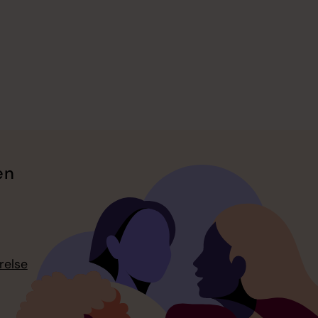
en
relse