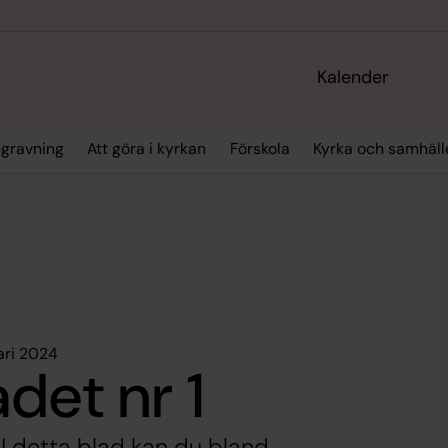
Kalender
gravning
Att göra i kyrkan
Förskola
Kyrka och samhäll
ari 2024
det nr 1
 I detta blad kan du bland