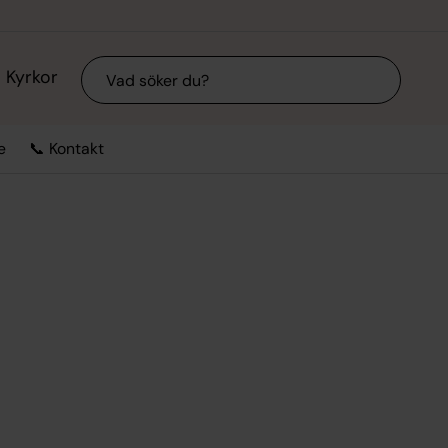
Sök
Kyrkor
e
📞 Kontakt