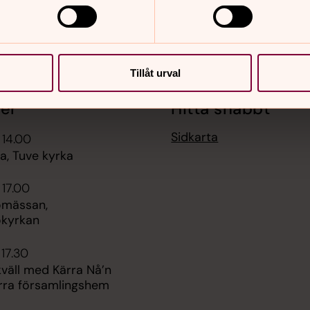
Tillåt urval
er
Hitta snabbt
Sidkarta
 14.00
, Tuve kyrka
 17.00
omässan,
kyrkan
 17.30
äll med Kärra Nå’n
ärra församlingshem