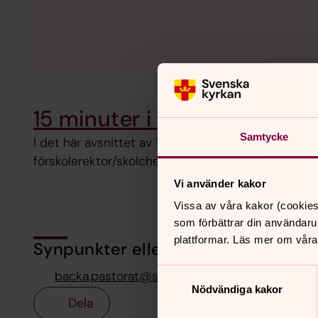
15 minuter i soffan: Avsnitt 
Samtycke
I det här avsnittet av 15 minuter i soffan berättar
förskolerektor/skolchef, om förskolorna som drivs
Vi använder kakor
Vissa av våra kakor (cookies
som förbättrar din användaru
plattformar. Läs mer om våra
Synpunkter eller frågor på sidans i
Samtyckesval
backa.pastorat@svenskakyrkan.se
Nödvändiga kakor
Dela