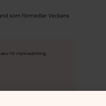
rand som förmedlar Veckans
kakor för marknadsföring.