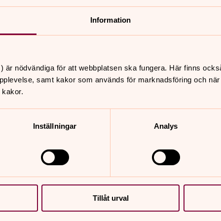
Information
nnehåll?
) är nödvändiga för att webbplatsen ska fungera. Här finns ocks
pplevelse, samt kakor som används för marknadsföring och när vi
 kakor.
Inställningar
Analys
er
Hitta snabbt
Sidkarta
 11.00
st, Säve kyrka
Tillåt urval
 11.00