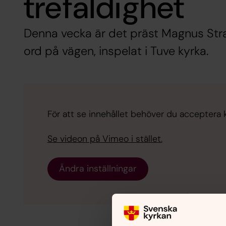
trefaldighet
Denna vecka är det präst Magnus St
ord på vägen, inspelat i Tuve kyrka.
För att se innehållet behöver du acceptera 
Se videon på Vimeo i stället.
Ändra inställningar