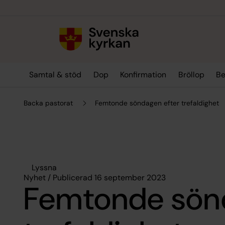
Till innehållet
Till undermeny
Samtal & stöd
Dop
Konfirmation
Bröllop
Be
Backa pastorat
Femtonde söndagen efter trefaldighet
Lyssna
Nyhet / Publicerad 16 september 2023
Femtonde sön