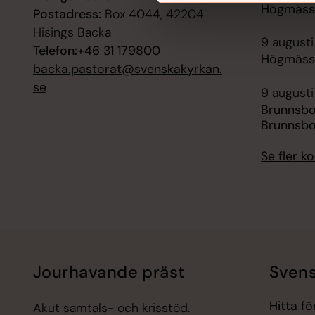
Högmässa
Postadress:
Box 4044, 42204
Hisings Backa
9 augusti
Telefon:
+46 31 179800
Högmässa
backa.pastorat@svenskakyrkan.
se
9 augusti
Brunnsb
Brunnsbo
Se fler 
Jourhavande präst
Svens
Hitta f
Akut samtals- och krisstöd.