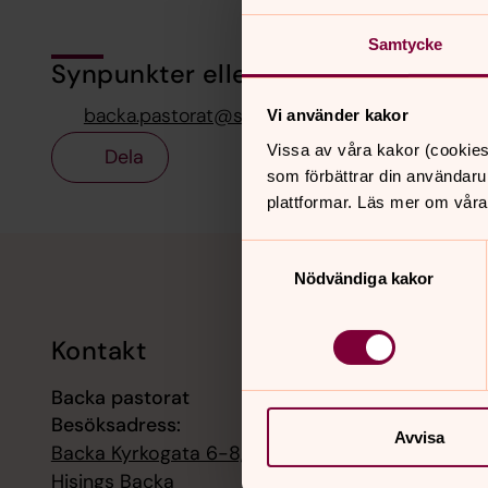
Samtycke
Synpunkter eller frågor på sidans i
backa.pastorat@svenskakyrkan.se
Vi använder kakor
Vissa av våra kakor (cookies
Dela
som förbättrar din användaru
plattformar. Läs mer om våra
Tillbaka till toppen
Tillbaka till innehållet
Samtyckesval
Nödvändiga kakor
Kontakt
Kalend
Backa pastorat
9 augusti
Besöksadress:
Gudstjän
Avvisa
Backa Kyrkogata 6-8, 42258
9 augusti
Hisings Backa