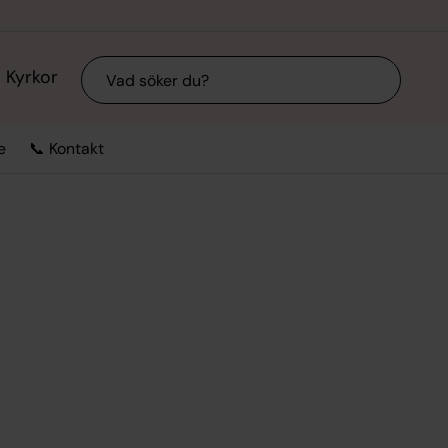
Sök
Kyrkor
e
📞 Kontakt