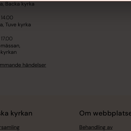
, Backa kyrka
 14.00
, Tuve kyrka
 17.00
omässan,
kyrkan
kommande händelser
ka kyrkan
Om webbplats
örsamling
Behandling av