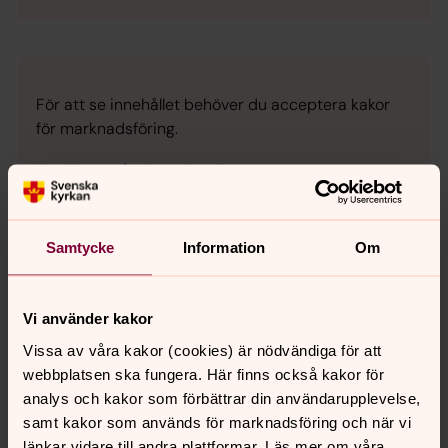
För att se innehållet behöver du acceptera kakor
för marknadsföring.
Se videon på Vimeo i stället.
Ändra inställningar
Samtycke
Information
Om
Vi använder kakor
Vissa av våra kakor (cookies) är nödvändiga för att
Synpunkter eller frågor på sidans
webbplatsen ska fungera. Här finns också kakor för
innehåll?
analys och kakor som förbättrar din användarupplevelse,
backa.pastorat@svenskakyrkan.se
samt kakor som används för marknadsföring och när vi
länkar vidare till andra plattformar. Läs mer om våra