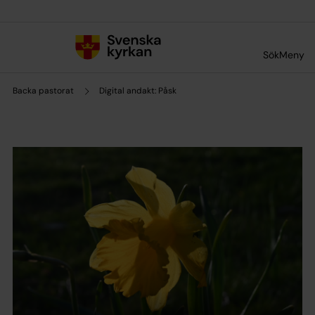
Till innehållet
Till undermeny
Sök
Meny
Backa pastorat
Digital andakt: Påsk