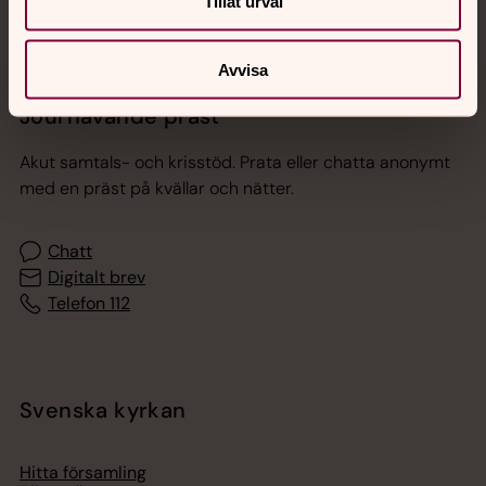
Tillåt urval
Avvisa
Jourhavande präst
Akut samtals- och krisstöd. Prata eller chatta anonymt
med en präst på kvällar och nätter.
Chatt
Digitalt brev
Telefon 112
Svenska kyrkan
Hitta församling