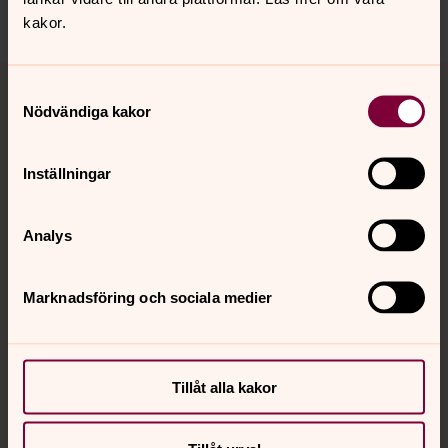
Dela
kakor.
Tillbaka till toppen
Tillbaka till innehållet
Samtyckesval
Nödvändiga kakor
Kontakt
Inställningar
Analys
Kalender
Marknadsföring och sociala medier
Hitta snabbt
Tillåt alla kakor
Sociala kanaler