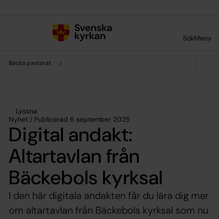
Till innehållet
Till undermeny
Sök
Meny
Backa pastorat
Lyssna
Nyhet / Publicerad 6 september 2025
Digital andakt:
Altartavlan från
Bäckebols kyrksal
I den här digitala andakten får du lära dig mer
om altartavlan från Bäckebols kyrksal som nu