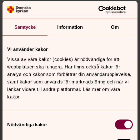
Synpunkter eller frågor på sidans
innehåll?
Samtycke
Information
Om
backa.pastorat@svenskakyrkan.se
Dela
Vi använder kakor
Vissa av våra kakor (cookies) är nödvändiga för att
Tillbaka till toppen
Tillbaka till innehållet
webbplatsen ska fungera. Här finns också kakor för
analys och kakor som förbättrar din användarupplevelse,
samt kakor som används för marknadsföring och när vi
länkar vidare till andra plattformar. Läs mer om våra
Kontakt
kakor.
Kalender
Samtyckesval
Nödvändiga kakor