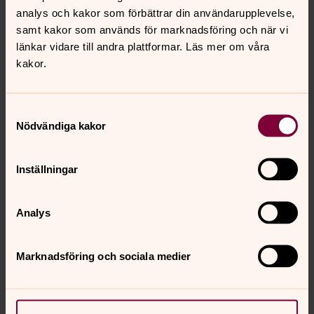
analys och kakor som förbättrar din användarupplevelse,
Förutom fackmässig kompetensen värdesätter vi
samt kakor som används för marknadsföring och när vi
samarbetsförmåga, social kompetens, förmåga till
länkar vidare till andra plattformar. Läs mer om våra
överblick samt lojalitet med kyrkans uppgift och mål.
kakor.
Tillhörighet till Svenska Kyrkan förutsätts.
Tillträde
: 1 september.
Samtyckesval
Nödvändiga kakor
Upplysningar lämnas av:
- Gudmund Erling, präst i kriminalvården tfn 031-17 98
25
Inställningar
- Andrea Schleeh, kyrkoherde, tfn 031-17 98 11
Ansökan jämte meritförteckning och referenser mejlas
Analys
till
backa.ansok@svenskakyrkan.se
Ange löneanspråk.
Marknadsföring och sociala medier
Sista ansökningsdag
: 12 januari 2023
Anställningsintervjuer hålls den 23 januari 2023