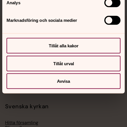
Analys
Marknadsföring och sociala medier
Jourhavande präst
Akut samtals- och krisstöd. Prata eller chatta anonymt
Tillåt alla kakor
med en präst på kvällar och nätter.
Tillåt urval
Chatt
Digitalt brev
Telefon 112
Avvisa
Svenska kyrkan
Hitta församling