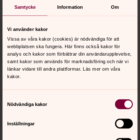
Dela
Samtycke
Information
Om
Tillbaka till toppen
Tillbaka till innehållet
Vi använder kakor
Vissa av våra kakor (cookies) är nödvändiga för att
webbplatsen ska fungera. Här finns också kakor för
Kontakt
analys och kakor som förbättrar din användarupplevelse,
samt kakor som används för marknadsföring och när vi
länkar vidare till andra plattformar. Läs mer om våra
Kalender
kakor.
Samtyckesval
Hitta snabbt
Nödvändiga kakor
Sociala kanaler
Inställningar