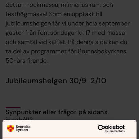
detta - rockmässa, minnenas rum och
festhögmässa! Som en upptakt till
jubileumshelgen får vi under hela september
gäster från förr, söndagar kl. 17 med mässa
och samtal vid kaffet. På denna sida kan du
ta del av programmet för Brunnsbokyrkans
50-års firande.
Jubileumshelgen 30/9-2/10
Synpunkter eller frågor på sidans
innehåll?
backa.pastorat@svenskakyrkan.se